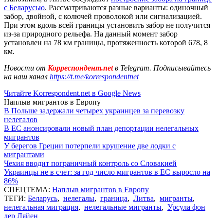
с Беларусью
. Рассматриваются разные варианты: одиночный
забор, двойной, с колючей проволокой или сигнализацией.
При этом вдоль всей границы установить забор не получится
из-за природного рельефа. На данный момент забор
установлен на 78 км границы, протяженность которой 678, 8
км.
Новости от
Корреспондент.net
в Telegram. Подписывайтесь
на наш канал
https://t.me/korrespondentnet
Читайте Korrespondent.net в Google News
Наплыв мигрантов в Европу
В Польше задержали четырех украинцев за перевозку
нелегалов
В ЕС анонсировали новый план депортации нелегальных
мигрантов
У берегов Греции потерпели крушение две лодки с
мигрантами
Чехия вводит пограничный контроль со Словакией
Украинцы не в счет: за год число мигрантов в ЕС выросло на
86%
СПЕЦТЕМА:
Наплыв мигрантов в Европу
ТЕГИ:
Беларусь
,
нелегалы
,
граница
,
Литва
,
мигранты
,
нелегальная миграция
,
нелегальные мигранты
,
Урсула фон
дер Ляйен