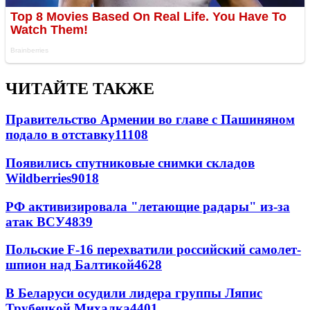
ЧИТАЙТЕ ТАКЖЕ
Правительство Армении во главе с Пашиняном
подало в отставку
11108
Появились спутниковые снимки складов
Wildberries
9018
РФ активизировала "летающие радары" из-за
атак ВСУ
4839
Польские F-16 перехватили российский самолет-
шпион над Балтикой
4628
В Беларуси осудили лидера группы Ляпис
Трубецкой Михалка
4401