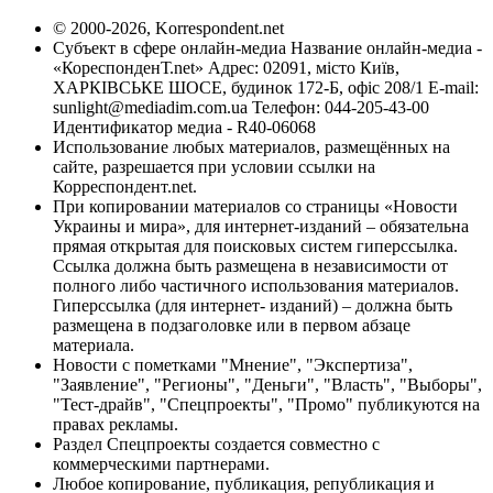
© 2000-2026, Korrespondent.net
Субъект в сфере онлайн-медиа Название онлайн-медиа -
«КореспонденТ.net» Адрес: 02091, місто Київ,
ХАРКІВСЬКЕ ШОСЕ, будинок 172-Б, офіс 208/1 E-mail:
sunlight@mediadim.com.ua
Телефон: 044-205-43-00
Идентификатор медиа - R40-06068
Использование любых материалов, размещённых на
сайте, разрешается при условии ссылки на
Корреспондент.net.
При копировании материалов со страницы «Новости
Украины и мира», для интернет-изданий – обязательна
прямая открытая для поисковых систем гиперссылка.
Ссылка должна быть размещена в независимости от
полного либо частичного использования материалов.
Гиперссылка (для интернет- изданий) – должна быть
размещена в подзаголовке или в первом абзаце
материала.
Новости с пометками "Мнение", "Экспертиза",
"Заявление", "Регионы", "Деньги", "Власть", "Выборы",
"Тест-драйв", "Спецпроекты", "Промо" публикуются на
правах рекламы.
Раздел Спецпроекты создается совместно с
коммерческими партнерами.
Любое копирование, публикация, републикация и