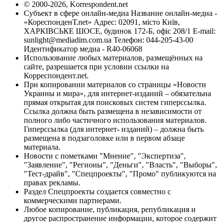
© 2000-2026, Korrespondent.net
Субъект в сфере онлайн-медиа Название онлайн-медиа -
«КореспонденТ.net» Адрес: 02091, місто Київ,
ХАРКІВСЬКЕ ШОСЕ, будинок 172-Б, офіс 208/1 E-mail:
sunlight@mediadim.com.ua
Телефон: 044-205-43-00
Идентификатор медиа - R40-06068
Использование любых материалов, размещённых на
сайте, разрешается при условии ссылки на
Корреспондент.net.
При копировании материалов со страницы «Новости
Украины и мира», для интернет-изданий – обязательна
прямая открытая для поисковых систем гиперссылка.
Ссылка должна быть размещена в независимости от
полного либо частичного использования материалов.
Гиперссылка (для интернет- изданий) – должна быть
размещена в подзаголовке или в первом абзаце
материала.
Новости с пометками "Мнение", "Экспертиза",
"Заявление", "Регионы", "Деньги", "Власть", "Выборы",
"Тест-драйв", "Спецпроекты", "Промо" публикуются на
правах рекламы.
Раздел Спецпроекты создается совместно с
коммерческими партнерами.
Любое копирование, публикация, републикация и
другое распространение информации, которое содержит