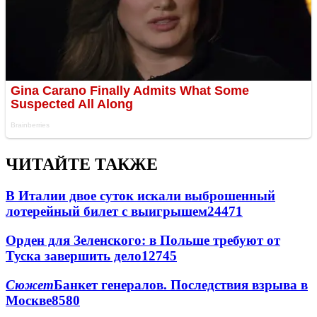
ЧИТАЙТЕ ТАКЖЕ
В Италии двое суток искали выброшенный
лотерейный билет с выигрышем
24471
Орден для Зеленского: в Польше требуют от
Туска завершить дело
12745
Сюжет
Банкет генералов. Последствия взрыва в
Москве
8580