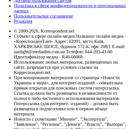
Договор пользования сайтом
Политика в сфере конфиденциальности и персональных
данных
Пользовательское соглашение
Редакция
© 2000-2026, Korrespondent.net
Субъект в сфере онлайн-медиа Название онлайн-медиа -
«КореспонденТ.net» Адрес: 02091, місто Київ,
ХАРКІВСЬКЕ ШОСЕ, будинок 172-Б, офіс 208/1 E-mail:
sunlight@mediadim.com.ua
Телефон: 044-205-43-00
Идентификатор медиа - R40-06068
Использование любых материалов, размещённых на
сайте, разрешается при условии ссылки на
Корреспондент.net.
При копировании материалов со страницы «Новости
Украины и мира», для интернет-изданий – обязательна
прямая открытая для поисковых систем гиперссылка.
Ссылка должна быть размещена в независимости от
полного либо частичного использования материалов.
Гиперссылка (для интернет- изданий) – должна быть
размещена в подзаголовке или в первом абзаце
материала.
Новости с пометками "Мнение", "Экспертиза",
"Заявление", "Регионы", "Деньги", "Власть", "Выборы",