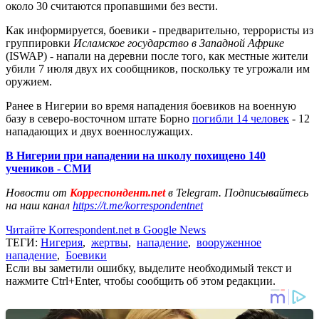
около 30 считаются пропавшими без вести.
Как информируется, боевики - предварительно, террористы из
группировки
Исламское государство в Западной Африке
(ISWAP) - напали на деревни после того, как местные жители
убили 7 июля двух их сообщников, поскольку те угрожали им
оружием.
Ранее в Нигерии во время нападения боевиков на военную
базу в северо-восточном штате Борно
погибли 14 человек
- 12
нападающих и двух военнослужащих.
В Нигерии при нападении на школу похищено 140
учеников - СМИ
Новости от
Корреспондент.net
в Telegram. Подписывайтесь
на наш канал
https://t.me/korrespondentnet
Читайте Korrespondent.net в Google News
ТЕГИ:
Нигерия
,
жертвы
,
нападение
,
вооруженное
нападение
,
Боевики
Если вы заметили ошибку, выделите необходимый текст и
нажмите Ctrl+Enter, чтобы сообщить об этом редакции.