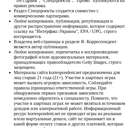
"Тест-драйв", "Спецпроекты", "Промо" публикуются на
правах рекламы.
Раздел Спецпроекты создается совместно с
коммерческими партнерами.
Любое копирование, публикация, републикация и
другое распространение информации, которое содержит
ссылку на "Интерфакс-Украина", EPA / UPG, строго
воспрещается.
Владелец веб-страницы в разделе Я- Корреспондент
является автор публикации.
Любое копирование, перепечатка и воспроизведение
фотографий и/или аудиовизуальных материалов,
принадлежащих правообладателю Getty Images, строго
запрещено.
Материалы сайта korrespondent.net предназначены для
лиц старше 21 года (21+). Участие в азартных играх
может вызвать игровую зависимость. Соблюдайте
правила (принципы) ответственной игры. При
обнаружении первых признаков зависимости
немедленно обратитесь к специалисту. Помните, что
участие в азартных играх не может являться источником
доходов или альтернативой работе. Информационный
ресурс korrespondent.net не проводит игры на реальные
и/или виртуальные деньги, сайт не принимает ни в
какой форме оплату ставок и других платежей, которые