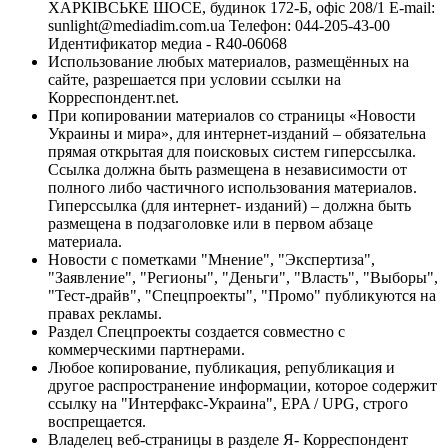
ХАРКІВСЬКЕ ШОСЕ, будинок 172-Б, офіс 208/1 E-mail:
sunlight@mediadim.com.ua
Телефон: 044-205-43-00
Идентификатор медиа - R40-06068
Использование любых материалов, размещённых на
сайте, разрешается при условии ссылки на
Корреспондент.net.
При копировании материалов со страницы «Новости
Украины и мира», для интернет-изданий – обязательна
прямая открытая для поисковых систем гиперссылка.
Ссылка должна быть размещена в независимости от
полного либо частичного использования материалов.
Гиперссылка (для интернет- изданий) – должна быть
размещена в подзаголовке или в первом абзаце
материала.
Новости с пометками "Мнение", "Экспертиза",
"Заявление", "Регионы", "Деньги", "Власть", "Выборы",
"Тест-драйв", "Спецпроекты", "Промо" публикуются на
правах рекламы.
Раздел Спецпроекты создается совместно с
коммерческими партнерами.
Любое копирование, публикация, републикация и
другое распространение информации, которое содержит
ссылку на "Интерфакс-Украина", EPA / UPG, строго
воспрещается.
Владелец веб-страницы в разделе Я- Корреспондент