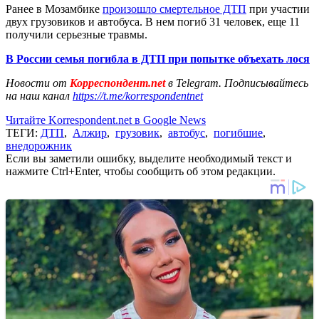
Ранее в Мозамбике
произошло смертельное ДТП
при участии
двух грузовиков и автобуса. В нем погиб 31 человек, еще 11
получили серьезные травмы.
В России семья погибла в ДТП при попытке объехать лося
Новости от
Корреспондент.net
в Telegram. Подписывайтесь
на наш канал
https://t.me/korrespondentnet
Читайте Korrespondent.net в Google News
ТЕГИ:
ДТП
,
Алжир
,
грузовик
,
автобус
,
погибшие
,
внедорожник
Если вы заметили ошибку, выделите необходимый текст и
нажмите Ctrl+Enter, чтобы сообщить об этом редакции.