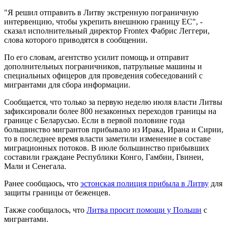
"Я решил отправить в Литву экстренную пограничную
интервенцию, чтобы укрепить внешнюю границу ЕС", -
сказал исполнительный директор Frontex Фабрис Леггери,
слова которого приводятся в сообщении.
По его словам, агентство усилит помощь и отправит
дополнительных пограничников, патрульные машины и
специальных офицеров для проведения собеседований с
мигрантами для сбора информации.
Сообщается, что только за первую неделю июля власти Литвы
зафиксировали более 800 незаконных переходов границы на
границе с Беларусью. Если в первой половине года
большинство мигрантов прибывало из Ирака, Ирана и Сирии,
то в последнее время власти заметили изменение в составе
миграционных потоков. В июле большинство прибывших
составили граждане Республики Конго, Гамбии, Гвинеи,
Мали и Сенегала.
Ранее сообщаось, что
эстонская полиция прибыла в Литву
для
защиты границы от беженцев.
Также сообщалось, что
Литва просит помощи у Польши
с
мигрантами.