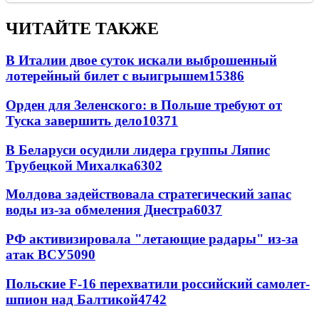
ЧИТАЙТЕ ТАКЖЕ
В Италии двое суток искали выброшенный
лотерейный билет с выигрышем
15386
Орден для Зеленского: в Польше требуют от
Туска завершить дело
10371
В Беларуси осудили лидера группы Ляпис
Трубецкой Михалка
6302
Молдова задействовала стратегический запас
воды из-за обмеления Днестра
6037
РФ активизировала "летающие радары" из-за
атак ВСУ
5090
Польские F-16 перехватили российский самолет-
шпион над Балтикой
4742