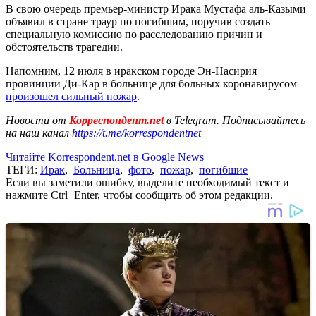
В свою очередь премьер-министр Ирака Мустафа аль-Казыми
объявил в стране траур по погибшим, поручив создать
специальную комиссию по расследованию причин и
обстоятельств трагедии.
Напомним, 12 июля в иракском городе Эн-Насирия
провинции Ди-Кар в больнице для больных коронавирусом
произошел сильный пожар
.
Новости от
Корреспондент.net
в Telegram. Подписывайтесь
на наш канал
https://t.me/korrespondentnet
Читайте Korrespondent.net в Google News
ТЕГИ:
Ирак
,
Больница
,
фото
,
пожар
,
погибшие
Если вы заметили ошибку, выделите необходимый текст и
нажмите Ctrl+Enter, чтобы сообщить об этом редакции.