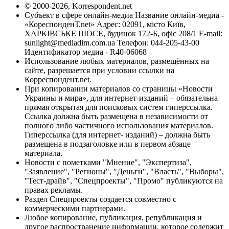
© 2000-2026, Korrespondent.net
Субъект в сфере онлайн-медиа Название онлайн-медиа -
«КореспонденТ.net» Адрес: 02091, місто Київ,
ХАРКІВСЬКЕ ШОСЕ, будинок 172-Б, офіс 208/1 E-mail:
sunlight@mediadim.com.ua
Телефон: 044-205-43-00
Идентификатор медиа - R40-06068
Использование любых материалов, размещённых на
сайте, разрешается при условии ссылки на
Корреспондент.net.
При копировании материалов со страницы «Новости
Украины и мира», для интернет-изданий – обязательна
прямая открытая для поисковых систем гиперссылка.
Ссылка должна быть размещена в независимости от
полного либо частичного использования материалов.
Гиперссылка (для интернет- изданий) – должна быть
размещена в подзаголовке или в первом абзаце
материала.
Новости с пометками "Мнение", "Экспертиза",
"Заявление", "Регионы", "Деньги", "Власть", "Выборы",
"Тест-драйв", "Спецпроекты", "Промо" публикуются на
правах рекламы.
Раздел Спецпроекты создается совместно с
коммерческими партнерами.
Любое копирование, публикация, републикация и
другое распространение информации, которое содержит