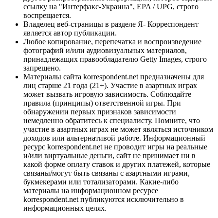
ссылку на "Интерфакс-Украина", EPA / UPG, строго
воспрещается.
Владелец веб-страницы в разделе Я- Корреспондент
является автор публикации.
Любое копирование, перепечатка и воспроизведение
фотографий и/или аудиовизуальных материалов,
принадлежащих правообладателю Getty Images, строго
запрещено.
Материалы сайта korrespondent.net предназначены для
лиц старше 21 года (21+). Участие в азартных играх
может вызвать игровую зависимость. Соблюдайте
правила (принципы) ответственной игры. При
обнаружении первых признаков зависимости
немедленно обратитесь к специалисту. Помните, что
участие в азартных играх не может являться источником
доходов или альтернативой работе. Информационный
ресурс korrespondent.net не проводит игры на реальные
и/или виртуальные деньги, сайт не принимает ни в
какой форме оплату ставок и других платежей, которые
связаны/могут быть связаны с азартными играми,
букмекерами или тотализаторами. Какие-либо
материалы на информационном ресурсе
korrespondent.net публикуются исключительно в
информационных целях.