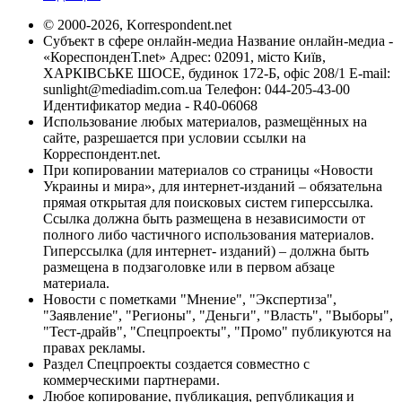
© 2000-2026, Korrespondent.net
Субъект в сфере онлайн-медиа Название онлайн-медиа -
«КореспонденТ.net» Адрес: 02091, місто Київ,
ХАРКІВСЬКЕ ШОСЕ, будинок 172-Б, офіс 208/1 E-mail:
sunlight@mediadim.com.ua
Телефон: 044-205-43-00
Идентификатор медиа - R40-06068
Использование любых материалов, размещённых на
сайте, разрешается при условии ссылки на
Корреспондент.net.
При копировании материалов со страницы «Новости
Украины и мира», для интернет-изданий – обязательна
прямая открытая для поисковых систем гиперссылка.
Ссылка должна быть размещена в независимости от
полного либо частичного использования материалов.
Гиперссылка (для интернет- изданий) – должна быть
размещена в подзаголовке или в первом абзаце
материала.
Новости с пометками "Мнение", "Экспертиза",
"Заявление", "Регионы", "Деньги", "Власть", "Выборы",
"Тест-драйв", "Спецпроекты", "Промо" публикуются на
правах рекламы.
Раздел Спецпроекты создается совместно с
коммерческими партнерами.
Любое копирование, публикация, републикация и