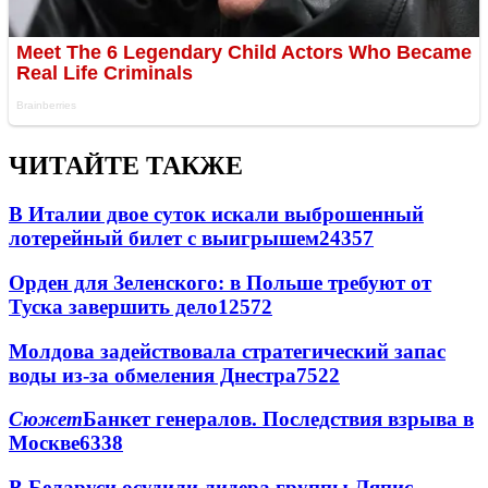
ЧИТАЙТЕ ТАКЖЕ
В Италии двое суток искали выброшенный
лотерейный билет с выигрышем
24357
Орден для Зеленского: в Польше требуют от
Туска завершить дело
12572
Молдова задействовала стратегический запас
воды из-за обмеления Днестра
7522
Сюжет
Банкет генералов. Последствия взрыва в
Москве
6338
В Беларуси осудили лидера группы Ляпис