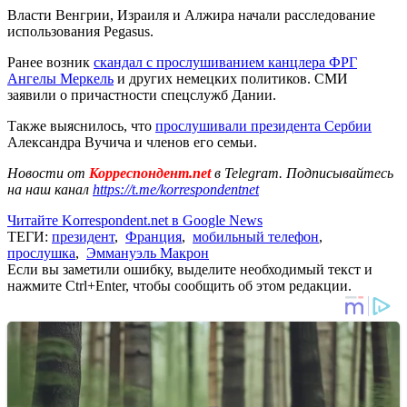
Власти Венгрии, Израиля и Алжира начали расследование
использования Pegasus.
Ранее возник
скандал с прослушиванием канцлера ФРГ
Ангелы Меркель
и других немецких политиков. СМИ
заявили о причастности спецслужб Дании.
Также выяснилось, что
прослушивали президента Сербии
Александра Вучича и членов его семьи.
Новости от
Корреспондент.net
в Telegram. Подписывайтесь
на наш канал
https://t.me/korrespondentnet
Читайте Korrespondent.net в Google News
ТЕГИ:
президент
,
Франция
,
мобильный телефон
,
прослушка
,
Эммануэль Макрон
Если вы заметили ошибку, выделите необходимый текст и
нажмите Ctrl+Enter, чтобы сообщить об этом редакции.