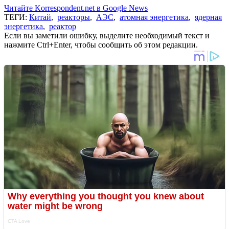
Читайте Korrespondent.net в Google News
ТЕГИ:
Китай
,
реакторы
,
АЭС
,
атомная энергетика
,
ядерная
энергетика
,
реактор
Если вы заметили ошибку, выделите необходимый текст и
нажмите Ctrl+Enter, чтобы сообщить об этом редакции.