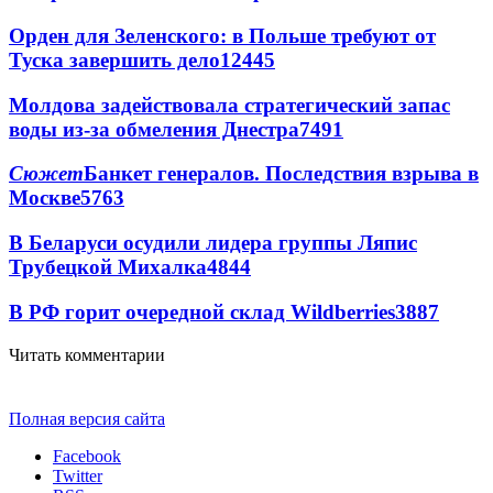
Орден для Зеленского: в Польше требуют от
Туска завершить дело
12445
Молдова задействовала стратегический запас
воды из-за обмеления Днестра
7491
Сюжет
Банкет генералов. Последствия взрыва в
Москве
5763
В Беларуси осудили лидера группы Ляпис
Трубецкой Михалка
4844
В РФ горит очередной склад Wildberries
3887
Читать комментарии
Полная версия сайта
Facebook
Twitter