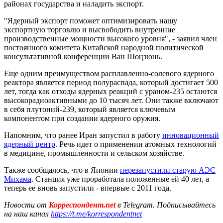
районах государства и наладить экспорт.
"Ядерный экспорт поможет оптимизировать нашу
экспортную торговлю и высвободить внутренние
производственные мощности высокого уровня", - заявил член
постоянного комитета Китайской народной политической
консультативной конференции Ван Шоцзюнь.
Еще одним преимуществом расплавленно-солевого ядерного
реактора является период полураспада, который достигает 500
лет, тогда как отходы ядерных реакций с ураном-235 остаются
высокорадиоактивными до 10 тысяч лет. Они также включают
в себя плутоний-239, который является ключевым
компонентом при создании ядерного оружия.
Напомним, что ранее Иран запустил в работу
инновационный
ядерный центр
. Речь идет о применении атомных технологий
в медицине, промышленности и сельском хозяйстве.
Также сообщалось, что в Японии
перезапустили старую АЭС
Михама
. Станция уже проработала положенные ей 40 лет, а
теперь ее вновь запустили - впервые с 2011 года.
Новости от
Корреспондент.net
в Telegram. Подписывайтесь
на наш канал
https://t.me/korrespondentnet