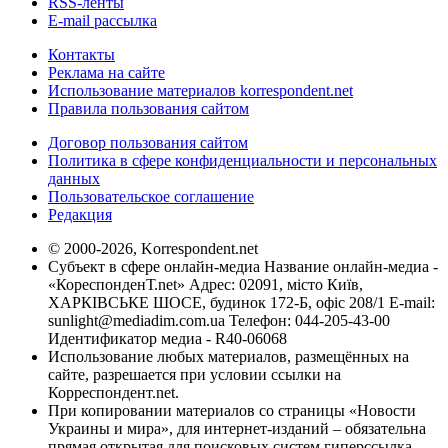
RSS-ленты
E-mail рассылка
Контакты
Реклама на сайте
Использование материалов korrespondent.net
Правила пользования сайтом
Договор пользования сайтом
Политика в сфере конфиденциальности и персональных
данных
Пользовательское соглашение
Редакция
© 2000-2026, Korrespondent.net
Субъект в сфере онлайн-медиа Название онлайн-медиа -
«КореспонденТ.net» Адрес: 02091, місто Київ,
ХАРКІВСЬКЕ ШОСЕ, будинок 172-Б, офіс 208/1 E-mail:
sunlight@mediadim.com.ua
Телефон: 044-205-43-00
Идентификатор медиа - R40-06068
Использование любых материалов, размещённых на
сайте, разрешается при условии ссылки на
Корреспондент.net.
При копировании материалов со страницы «Новости
Украины и мира», для интернет-изданий – обязательна
прямая открытая для поисковых систем гиперссылка.