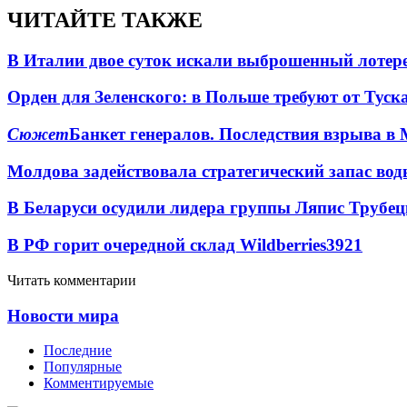
ЧИТАЙТЕ ТАКЖЕ
В Италии двое суток искали выброшенный лоте
Орден для Зеленского: в Польше требуют от Туск
Сюжет
Банкет генералов. Последствия взрыва в 
Молдова задействовала стратегический запас вод
В Беларуси осудили лидера группы Ляпис Трубе
В РФ горит очередной склад Wildberries
3921
Читать комментарии
Новости мира
Последние
Популярные
Комментируемые