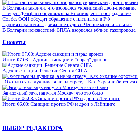
В Болгарии заявили, что взорвался украинский дрон-приманка
Тайфун Дельфин обрушился на Японию, есть пострадавшие
Совбез ООН обсудит обращение с пленными в РФ
Турция ограничила движение судов в Черное море из-за атак
В Болгарии неизвестный БПЛА взорвался вблизи газопровода
Сюжеты
Итоги 07.08: "Адские" санкции и "парад" дронов
Адские санкции. Решение Сената США
"Охотиться на лучника, а не на стрелу". Как Украине бороться 
Загадочный звук напугал Москву: что это было
Итоги 06.08: Санкции против РФ и дрон в Лейпциге
ВЫБОР РЕДАКТОРА