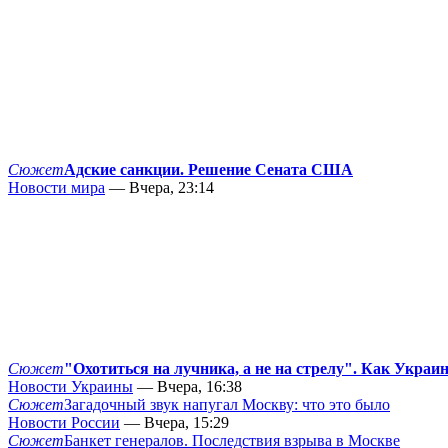
Сюжет
Адские санкции. Решение Сената США
Новости мира
— Вчера, 23:14
Сюжет
"Охотиться на лучника, а не на стрелу". Как Украи
Новости Украины
— Вчера, 16:38
Сюжет
Загадочный звук напугал Москву: что это было
Новости России
— Вчера, 15:29
Сюжет
Банкет генералов. Последствия взрыва в Москве