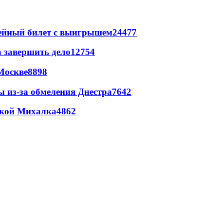
рейный билет с выигрышем
24477
а завершить дело
12754
Москве
8898
ы из-за обмеления Днестра
7642
цкой Михалка
4862