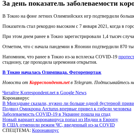
За день показатель заболеваемости ко
В Токио на фоне летних Олимпийских игр подтвердили больше
Показатель стал рекордно высоким с 7 января 2021, когда в гор
При этом днем ранее в Токио зарегистрировали 1,4 тысяч случа
Отметим, что с начала пандемии в Японии подтвердили 870 тыс
Напомним, что ранее в Токио из-за всплеска COVID-19
протес
стадиону, где проходила церемония открытия.
В Токио началась Олимпиада. Фоторепортаж
Новости от
Корреспондент.net
в Telegram. Подписывайтесь н
Читайте Korrespondent.net в Google News
Коронавирус
В Минздраве сказали, нужно ли больше одной бустерной прив
Подвид Омикрона Arcturus впервые привел к гибели человека
Заболеваемость COVID-19 в Украине пошла на спад
Новый вариант коронавируса попал из Индии в Европу
В США отменили режим ЧС, введенный из-за COVID
СПЕЦТЕМА:
Коронавирус