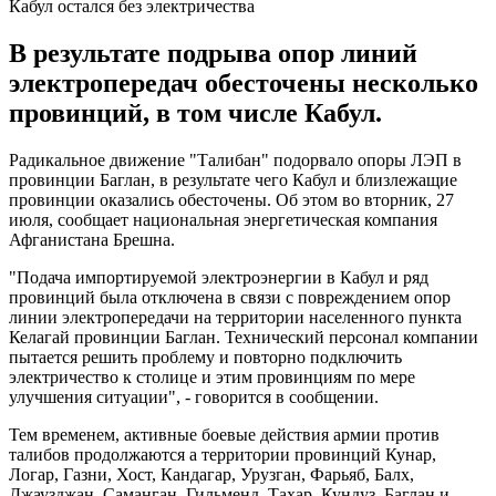
Кабул остался без электричества
В результате подрыва опор линий
электропередач обесточены несколько
провинций, в том числе Кабул.
Радикальное движение "Талибан" подорвало опоры ЛЭП в
провинции Баглан, в результате чего Кабул и близлежащие
провинции оказались обесточены. Об этом во вторник, 27
июля, сообщает национальная энергетическая компания
Афганистана Брешна.
"Подача импортируемой электроэнергии в Кабул и ряд
провинций была отключена в связи с повреждением опор
линии электропередачи на территории населенного пункта
Келагай провинции Баглан. Технический персонал компании
пытается решить проблему и повторно подключить
электричество к столице и этим провинциям по мере
улучшения ситуации", - говорится в сообщении.
Тем временем, активные боевые действия армии против
талибов продолжаются а территории провинций Кунар,
Логар, Газни, Хост, Кандагар, Урузган, Фарьяб, Балх,
Джаузджан, Саманган, Гильменд, Тахар, Кундуз, Баглан и