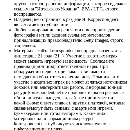
другое распространение информации, которое содержит
ссылку на "Интерфакс-Украина", EPA / UPG, строго
воспрещается.
Владелец веб-страницы в разделе Я- Корреспондент
является автор публикации.
Любое копирование, перепечатка и воспроизведение
фотографий и/или аудиовизуальных материалов,
принадлежащих правообладателю Getty Images, строго
запрещено.
Материалы сайта korrespondent.net предназначены для
лиц старше 21 года (21+). Участие в азартных играх
может вызвать игровую зависимость. Соблюдайте
правила (принципы) ответственной игры. При
обнаружении первых признаков зависимости
немедленно обратитесь к специалисту. Помните, что
участие в азартных играх не может являться источником
доходов или альтернативой работе. Информационный
ресурс korrespondent.net не проводит игры на реальные
и/или виртуальные деньги, сайт не принимает ни в
какой форме оплату ставок и других платежей, которые
связаны/могут быть связаны с азартными играми,
букмекерами или тотализаторами. Какие-либо
материалы на информационном ресурсе
korrespondent.net публикуются исключительно в
информационных целях.