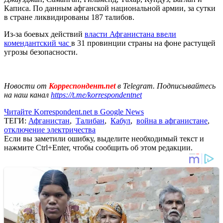
Каписа. По данным афганской национальной армии, за сутки
в стране ликвидированы 187 талибов.
Из-за боевых действий
власти Афганистана ввели
комендантский час
в 31 провинции страны на фоне растущей
угрозы безопасности.
Новости от
Корреспондент.net
в Telegram. Подписывайтесь
на наш канал
https://t.me/korrespondentnet
Читайте Korrespondent.net в Google News
ТЕГИ:
Афганистан
,
Талибан
,
Кабул
,
война в афганистане
,
отключение электричества
Если вы заметили ошибку, выделите необходимый текст и
нажмите Ctrl+Enter, чтобы сообщить об этом редакции.