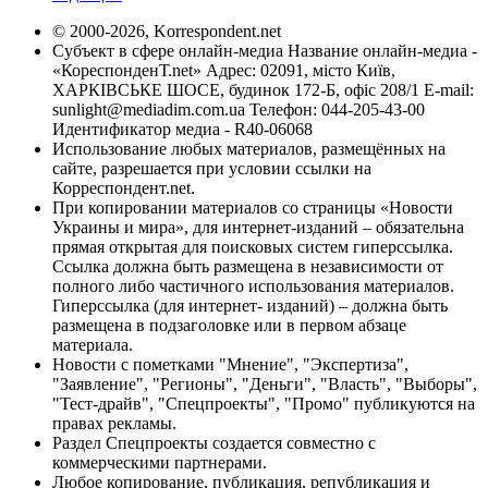
© 2000-2026, Korrespondent.net
Субъект в сфере онлайн-медиа Название онлайн-медиа -
«КореспонденТ.net» Адрес: 02091, місто Київ,
ХАРКІВСЬКЕ ШОСЕ, будинок 172-Б, офіс 208/1 E-mail:
sunlight@mediadim.com.ua
Телефон: 044-205-43-00
Идентификатор медиа - R40-06068
Использование любых материалов, размещённых на
сайте, разрешается при условии ссылки на
Корреспондент.net.
При копировании материалов со страницы «Новости
Украины и мира», для интернет-изданий – обязательна
прямая открытая для поисковых систем гиперссылка.
Ссылка должна быть размещена в независимости от
полного либо частичного использования материалов.
Гиперссылка (для интернет- изданий) – должна быть
размещена в подзаголовке или в первом абзаце
материала.
Новости с пометками "Мнение", "Экспертиза",
"Заявление", "Регионы", "Деньги", "Власть", "Выборы",
"Тест-драйв", "Спецпроекты", "Промо" публикуются на
правах рекламы.
Раздел Спецпроекты создается совместно с
коммерческими партнерами.
Любое копирование, публикация, републикация и