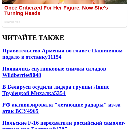
ЧИТАЙТЕ ТАКЖЕ
Правительство Армении во главе с Пашиняном
подало в отставку
11154
Появились спутниковые снимки складов
Wildberries
9048
В Беларуси осудили лидера группы Ляпис
Трубецкой Михалка
5354
РФ активизировала "летающие радары" из-за
атак ВСУ
4965
Польские F-16 перехватили российский самолет-