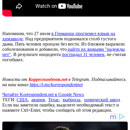
Напомним, что 27 июля
в Германии прогремел взрыв на
химзаводе
. Над предприятием поднимался столб густого
дыма. Пять человек пропали без вести. Из близким выразили
соболезнования и добавили, что
найти их живыми "надежды
нет"
. В результате инцидента
пострадал 31 человек
, не считая
погибших.
Новости от
Корреспондент.net
в Telegram. Подписывайтесь
на наш канал
https://t.me/korrespondentnet
Читайте Korrespondent.net в Google News
ТЕГИ:
США
,
авария
,
Техас
,
выбросы
,
химический завод
Если вы заметили ошибку, выделите необходимый текст и
нажмите Ctrl+Enter, чтобы сообщить об этом редакции.