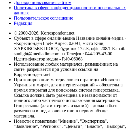
Договор пользования сайтом
Политика в сфере конфиденциальности и персональных
данных
Пользовательское соглашение
Редакция
© 2000-2026, Korrespondent.net
Субъект в сфере онлайн-медиа Название онлайн-медиа -
«КореспонденТ.net» Адрес: 02091, місто Київ,
ХАРКІВСЬКЕ ШОСЕ, будинок 172-Б, офіс 208/1 E-mail:
sunlight@mediadim.com.ua
Телефон: 044-205-43-00
Идентификатор медиа - R40-06068
Использование любых материалов, размещённых на
сайте, разрешается при условии ссылки на
Корреспондент.net.
При копировании материалов со страницы «Новости
Украины и мира», для интернет-изданий – обязательна
прямая открытая для поисковых систем гиперссылка.
Ссылка должна быть размещена в независимости от
полного либо частичного использования материалов.
Гиперссылка (для интернет- изданий) – должна быть
размещена в подзаголовке или в первом абзаце
материала.
Новости с пометками "Мнение", "Экспертиза",
"Заявление", "Регионы", "Деньги", "Власть", "Выборы",