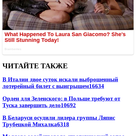
ЧИТАЙТЕ ТАКЖЕ
В Италии двое суток искали выброшенный
лотерейный билет с выигрышем
16634
Орден для Зеленского: в Польше требуют от
Туска завершить дело
10692
В Беларуси осудили лидера группы Ляпис
Трубецкой Михалка
6318