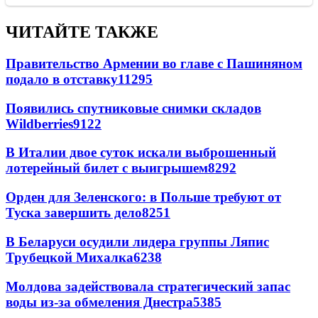
ЧИТАЙТЕ ТАКЖЕ
Правительство Армении во главе с Пашиняном
подало в отставку
11295
Появились спутниковые снимки складов
Wildberries
9122
В Италии двое суток искали выброшенный
лотерейный билет с выигрышем
8292
Орден для Зеленского: в Польше требуют от
Туска завершить дело
8251
В Беларуси осудили лидера группы Ляпис
Трубецкой Михалка
6238
Молдова задействовала стратегический запас
воды из-за обмеления Днестра
5385