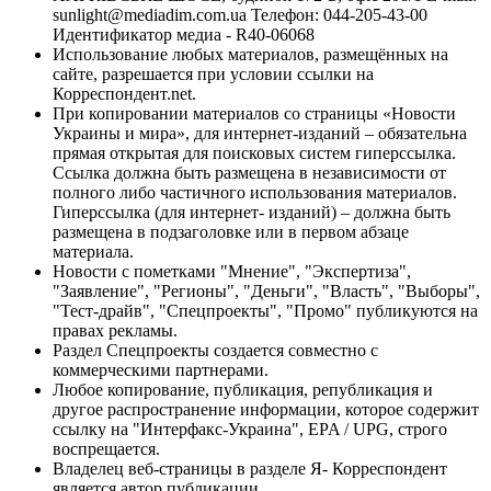
sunlight@mediadim.com.ua
Телефон: 044-205-43-00
Идентификатор медиа - R40-06068
Использование любых материалов, размещённых на
сайте, разрешается при условии ссылки на
Корреспондент.net.
При копировании материалов со страницы «Новости
Украины и мира», для интернет-изданий – обязательна
прямая открытая для поисковых систем гиперссылка.
Ссылка должна быть размещена в независимости от
полного либо частичного использования материалов.
Гиперссылка (для интернет- изданий) – должна быть
размещена в подзаголовке или в первом абзаце
материала.
Новости с пометками "Мнение", "Экспертиза",
"Заявление", "Регионы", "Деньги", "Власть", "Выборы",
"Тест-драйв", "Спецпроекты", "Промо" публикуются на
правах рекламы.
Раздел Спецпроекты создается совместно с
коммерческими партнерами.
Любое копирование, публикация, републикация и
другое распространение информации, которое содержит
ссылку на "Интерфакс-Украина", EPA / UPG, строго
воспрещается.
Владелец веб-страницы в разделе Я- Корреспондент
является автор публикации.