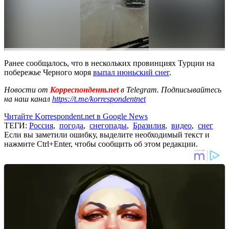
Ранее сообщалось, что в нескольких провинциях Турции на
побережье Черного моря
выпал июньский снег
.
Новости от
Корреспондент.net
в Telegram. Подписывайтесь
на наш канал
https://t.me/korrespondentnet
Читайте Korrespondent.net в Google News
ТЕГИ:
Россия
,
погода
,
снегопады
,
Бразилия
,
видео
,
снег
Если вы заметили ошибку, выделите необходимый текст и
нажмите Ctrl+Enter, чтобы сообщить об этом редакции.