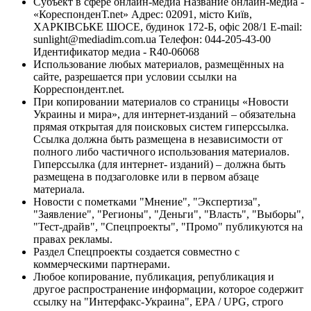
Субъект в сфере онлайн-медиа Название онлайн-медиа -
«КореспонденТ.net» Адрес: 02091, місто Київ,
ХАРКІВСЬКЕ ШОСЕ, будинок 172-Б, офіс 208/1 E-mail:
sunlight@mediadim.com.ua
Телефон: 044-205-43-00
Идентификатор медиа - R40-06068
Использование любых материалов, размещённых на
сайте, разрешается при условии ссылки на
Корреспондент.net.
При копировании материалов со страницы «Новости
Украины и мира», для интернет-изданий – обязательна
прямая открытая для поисковых систем гиперссылка.
Ссылка должна быть размещена в независимости от
полного либо частичного использования материалов.
Гиперссылка (для интернет- изданий) – должна быть
размещена в подзаголовке или в первом абзаце
материала.
Новости с пометками "Мнение", "Экспертиза",
"Заявление", "Регионы", "Деньги", "Власть", "Выборы",
"Тест-драйв", "Спецпроекты", "Промо" публикуются на
правах рекламы.
Раздел Спецпроекты создается совместно с
коммерческими партнерами.
Любое копирование, публикация, републикация и
другое распространение информации, которое содержит
ссылку на "Интерфакс-Украина", EPA / UPG, строго