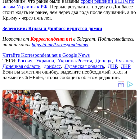
Напомним, что ранее были названы
сроки решений ЕСПЧ по
искам Украины к РФ
. Первые результаты по делу о Донбассе
стоит ждать не ранее, чем через два года после слушаний, а по
Крыму - через пять лет.
Зеленский: Крым и Донбасс вернутся домой
Новости от
Корреспондент.net
в Telegram. Подписывайтесь
на наш канал
https://t.me/korrespondentnet
Читайте Korrespondent.net в Google News
ТЕГИ:
Россия
,
Украина
,
Украина-Россия
,
Донецк
,
Луганск
,
Донецкая область
,
донбасс
,
Луганская область
,
ДНР
,
ЛНР
Если вы заметили ошибку, выделите необходимый текст и
нажмите Ctrl+Enter, чтобы сообщить об этом редакции.