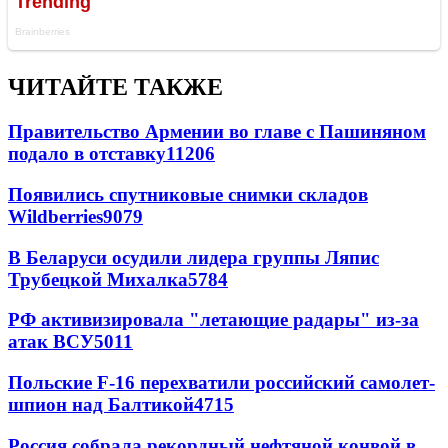
ЧИТАЙТЕ ТАКЖЕ
Правительство Армении во главе с Пашиняном
подало в отставку
11206
Появились спутниковые снимки складов
Wildberries
9079
В Беларуси осудили лидера группы Ляпис
Трубецкой Михалка
5784
РФ активизировала "летающие радары" из-за
атак ВСУ
5011
Польские F-16 перехватили российский самолет-
шпион над Балтикой
4715
Россия собрала рекордный нефтяной конвой в