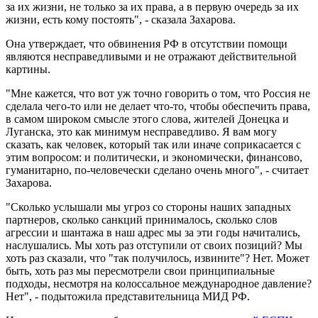
за их жизни, не только за их права, а в первую очередь за их
жизни, есть кому постоять", - сказала Захарова.
Она утверждает, что обвинения РФ в отсутствии помощи
являются несправедливыми и не отражают действительной
картины.
"Мне кажется, что вот уж точно говорить о том, что Россия не
сделала чего-то или не делает что-то, чтобы обеспечить права,
в самом широком смысле этого слова, жителей Донецка и
Луганска, это как минимум несправедливо. Я вам могу
сказать, как человек, который так или иначе соприкасается с
этим вопросом: и политически, и экономически, финансово,
гуманитарно, по-человечески сделано очень много", - считает
Захарова.
"Сколько услышали мы угроз со стороны наших западных
партнеров, сколько санкций принималось, сколько слов
агрессии и шантажа в наш адрес мы за эти годы начитались,
наслушались. Мы хоть раз отступили от своих позиций? Мы
хоть раз сказали, что "так получилось, извините"? Нет. Может
быть, хоть раз мы пересмотрели свои принципиальные
подходы, несмотря на колоссальное международное давление?
Нет", - подытожила представительница МИД РФ.