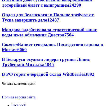
лотерейный билет с выигрышем
24290
Орден для Зеленского: в Польше требуют от
Туска завершить дело
12487
Молдова задействовала стратегический запас
воды из-за обмеления Днестра
7504
Сюжет
Банкет генералов. Последствия взрыва в
Москве
6060
В Беларуси осудили лидера группы Ляпис
Трубецкой Михалка
4845
В РФ горит очередной склад Wildberries
3892
Читать комментарии
Полная версия сайта
Facebook