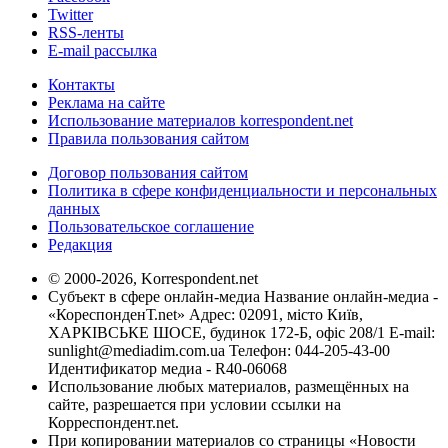
Twitter
RSS-ленты
E-mail рассылка
Контакты
Реклама на сайте
Использование материалов korrespondent.net
Правила пользования сайтом
Договор пользования сайтом
Политика в сфере конфиденциальности и персональных
данных
Пользовательское соглашение
Редакция
© 2000-2026, Korrespondent.net
Субъект в сфере онлайн-медиа Название онлайн-медиа -
«КореспонденТ.net» Адрес: 02091, місто Київ,
ХАРКІВСЬКЕ ШОСЕ, будинок 172-Б, офіс 208/1 E-mail:
sunlight@mediadim.com.ua
Телефон: 044-205-43-00
Идентификатор медиа - R40-06068
Использование любых материалов, размещённых на
сайте, разрешается при условии ссылки на
Корреспондент.net.
При копировании материалов со страницы «Новости