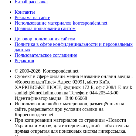
E-mail рассылка
Контакты
Реклама на сайте
Использование материалов korrespondent.net
Правила пользования сайтом
Договор пользования сайтом
Политика в сфере конфиденциальности и персональных
данных
Пользовательское соглашение
Редакция
© 2000-2026, Korrespondent.net
Субъект в сфере онлайн-медиа Название онлайн-медиа -
«КореспонденТ.net» Адрес: 02091, місто Київ,
ХАРКІВСЬКЕ ШОСЕ, будинок 172-Б, офіс 208/1 E-mail:
sunlight@mediadim.com.ua
Телефон: 044-205-43-00
Идентификатор медиа - R40-06068
Использование любых материалов, размещённых на
сайте, разрешается при условии ссылки на
Корреспондент.net.
При копировании материалов со страницы «Новости
Украины и мира», для интернет-изданий – обязательна
прямая открытая для поисковых систем гиперссылка.