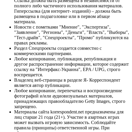
Ссылка должна быть размещена в независимости от
полного либо частичного использования материалов.
Гиперссылка (для интернет- изданий) – должна быть
размещена в подзаголовке или в первом абзаце
материала.
Новости с пометками "Мнение", "Экспертиза",
"Заявление", "Регионы", "Деньги", "Власть", "Выборы",
"Тест-драйв", "Спецпроекты", "Промо" публикуются на
правах рекламы.
Раздел Спецпроекты создается совместно с
коммерческими партнерами.
Любое копирование, публикация, републикация и
другое распространение информации, которое содержит
ссылку на "Интерфакс-Украина", EPA / UPG, строго
воспрещается.
Владелец веб-страницы в разделе Я- Корреспондент
является автор публикации.
Любое копирование, перепечатка и воспроизведение
фотографий и/или аудиовизуальных материалов,
принадлежащих правообладателю Getty Images, строго
запрещено.
Материалы сайта korrespondent.net предназначены для
лиц старше 21 года (21+). Участие в азартных играх
может вызвать игровую зависимость. Соблюдайте
правила (принципы) ответственной игры. При