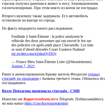
стрелок получил ранения в живот и ногу. Злоумышленник
госпитализирован. При этом никто из копов не пострадал.
Второго мужчину также задержали. Его автомобиль
остановили на выезде из города.
По факту инцидента начато расследование.
Fusillade à Saint-Étienne : la police analysent le
véhicule des deux personnes qui ont ouvert le feu sur
des policiers cet après-midi place Chavanelle. Les faits
se sont d’abord déroulés Cours Gustave-Nadaud
pic.twitter.com/g2nkuQyDOy
— France Bleu Saint-Étienne Loire (@bleustetienne)
August 7, 2021
Ранее в аннексированном Крыму житель Феодосии
открыл
стрельбу по прохожим
с балкона третьего этажа. Обошлось без
пострадавших.
Возле Пентагона произошла стрельба - СМИ
Новости от
Корреспондент.net
в Telegram. Подписывайтесь
на наш канал
https://t.me/korrespondentnet