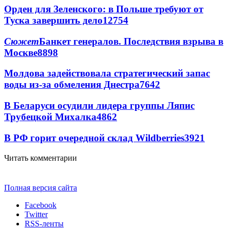
Орден для Зеленского: в Польше требуют от
Туска завершить дело
12754
Сюжет
Банкет генералов. Последствия взрыва в
Москве
8898
Молдова задействовала стратегический запас
воды из-за обмеления Днестра
7642
В Беларуси осудили лидера группы Ляпис
Трубецкой Михалка
4862
В РФ горит очередной склад Wildberries
3921
Читать комментарии
Полная версия сайта
Facebook
Twitter
RSS-ленты