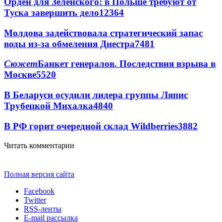
Орден для Зеленского: в Польше требуют от
Туска завершить дело
12364
Молдова задействовала стратегический запас
воды из-за обмеления Днестра
7481
Сюжет
Банкет генералов. Последствия взрыва в
Москве
5520
В Беларуси осудили лидера группы Ляпис
Трубецкой Михалка
4840
В РФ горит очередной склад Wildberries
3882
Читать комментарии
Полная версия сайта
Facebook
Twitter
RSS-ленты
E-mail рассылка