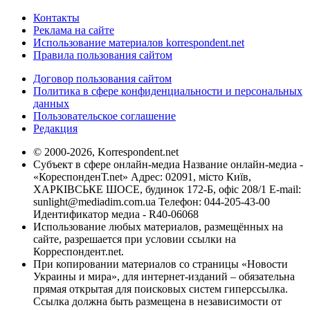
Контакты
Реклама на сайте
Использование материалов korrespondent.net
Правила пользования сайтом
Договор пользования сайтом
Политика в сфере конфиденциальности и персональных
данных
Пользовательское соглашение
Редакция
© 2000-2026, Korrespondent.net
Субъект в сфере онлайн-медиа Название онлайн-медиа -
«КореспонденТ.net» Адрес: 02091, місто Київ,
ХАРКІВСЬКЕ ШОСЕ, будинок 172-Б, офіс 208/1 E-mail:
sunlight@mediadim.com.ua
Телефон: 044-205-43-00
Идентификатор медиа - R40-06068
Использование любых материалов, размещённых на
сайте, разрешается при условии ссылки на
Корреспондент.net.
При копировании материалов со страницы «Новости
Украины и мира», для интернет-изданий – обязательна
прямая открытая для поисковых систем гиперссылка.
Ссылка должна быть размещена в независимости от