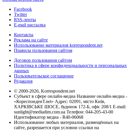
Facebook
Twitter
RSS-ленты
E-mail рассылка
Контакты
Реклама на сайте
Использование материалов korrespondent.net
Правила пользования сайтом
Договор пользования сайтом
Политика в сфере конфиденциальности и персональных
данных
Пользовательское соглашение
Редакция
© 2000-2026, Korrespondent.net
Субъект в сфере онлайн-медиа Название онлайн-медиа -
«КореспонденТ.net» Адрес: 02091, місто Київ,
ХАРКІВСЬКЕ ШОСЕ, будинок 172-Б, офіс 208/1 E-mail:
sunlight@mediadim.com.ua
Телефон: 044-205-43-00
Идентификатор медиа - R40-06068
Использование любых материалов, размещённых на
сайте, разрешается при условии ссылки на