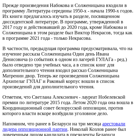
Прежде произведения Набокова и Солженицына входили в
программу Литература середины 1950-х - начала 1990-х годов.
Их книги предлагалось изучать в разделе, посвященном
диссидентской литературе. В программе, утвержденной в
2017 году и действовавшей до 2020 года, кроме Набокова и
Солженицына в этом разделе был Виктор Некрасов, тогда как
в программе 2021 года - только Некрасова.
В частности, предыдущая программа предусматривала, что на
изучение рассказа Солженицына Один день Ивана
Денисовича (о событиях в одном из лагерей ГУЛАГа - ред.)
было отведено три учебных часа, а в список книг для
дополнительного чтения входил рассказ Солженицына
Матренин двор. Теперь же произведения Солженицына
Архипелаг ГУЛАГ и Раковый корпус вошли в список
произведений для дополнительного чтения.
Отметим, что Светлана Алексиевич - лауреат Нобелевской
премии по литературе 2015 года. Летом 2020 года она вошла в
Координационный совет белорусской оппозиции, против
которого власти вскоре возбудили уголовное дело.
Напомним, что ранее в Беларуси на три месяца
арестовали
лидера оппозиционной партии
. Николай Козлов ранее был
доверенным лицом кандидата в президенты Беларуси