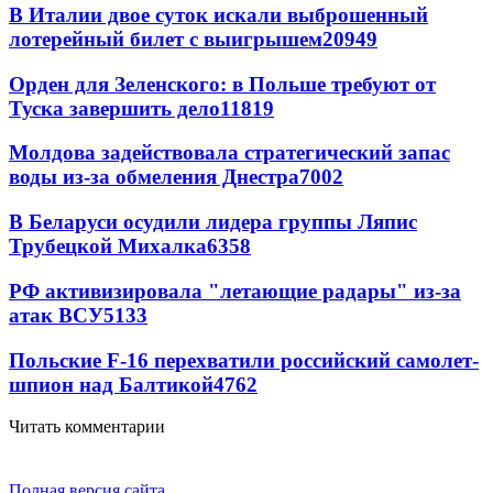
В Италии двое суток искали выброшенный
лотерейный билет с выигрышем
20949
Орден для Зеленского: в Польше требуют от
Туска завершить дело
11819
Молдова задействовала стратегический запас
воды из-за обмеления Днестра
7002
В Беларуси осудили лидера группы Ляпис
Трубецкой Михалка
6358
РФ активизировала "летающие радары" из-за
атак ВСУ
5133
Польские F-16 перехватили российский самолет-
шпион над Балтикой
4762
Читать комментарии
Полная версия сайта