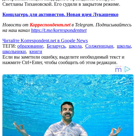
Светланы Тихановской. Его судили в закрытом режиме.
Концлагерь для активистов. Новая идея Лукашенко
Новости от
Корреспондент.net
в Telegram. Подписывайтесь
на наш канал
https://t.me/korrespondentnet
Читайте Korrespondent.net в Google News
ТЕГИ:
образование
,
Беларусь
,
школа
,
Солженицын
,
школы
,
школьники
,
книги
Если вы заметили ошибку, выделите необходимый текст и
нажмите Ctrl+Enter, чтобы сообщить об этом редакции.