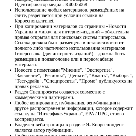
Идентификатор медиа - R40-06068
Использование любых материалов, размещённых на
сайте, разрешается при условии ссылки на
Корреспондент.net.
При копировании материалов со страницы «Новости
Украины и мира», для интернет-изданий – обязательна
прямая открытая для поисковых систем гиперссылка.
Ссылка должна быть размещена в независимости от
полного либо частичного использования материалов.
Гиперссылка (для интернет- изданий) – должна быть
размещена в подзаголовке или в первом абзаце
материала.
Новости с пометками "Мнение", "Экспертиза",
"Заявление", "Регионы", "Деньги", "Власть", "Выборы",
"Тест-драйв", "Спецпроекты", "Промо" публикуются на
правах рекламы.
Раздел Спецпроекты создается совместно с
коммерческими партнерами.
Любое копирование, публикация, републикация и
другое распространение информации, которое содержит
ссылку на "Интерфакс-Украина", EPA / UPG, строго
воспрещается.
Владелец веб-страницы в разделе Я- Корреспондент
является автор публикации.
Любое копирование, перепечатка и воспроизведение