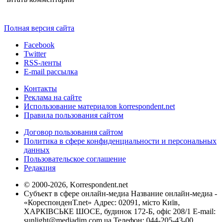
Полная версия сайта
Facebook
Twitter
RSS-ленты
E-mail рассылка
Контакты
Реклама на сайте
Использование материалов korrespondent.net
Правила пользования сайтом
Договор пользования сайтом
Политика в сфере конфиденциальности и персональных
данных
Пользовательское соглашение
Редакция
© 2000-2026, Korrespondent.net
Субъект в сфере онлайн-медиа Название онлайн-медиа -
«КореспонденТ.net» Адрес: 02091, місто Київ,
ХАРКІВСЬКЕ ШОСЕ, будинок 172-Б, офіс 208/1 E-mail:
sunlight@mediadim.com.ua
Телефон: 044-205-43-00