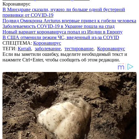
Коронавирус
В Минздраве сказали, нужно ли больше одной бустерной
прививки от COVID-19
Подвид Омикрона Arcturus впервые привел к гибели человека
Заболеваемость COVID-19 в Украине пошла на спад
Новый вариант коронавируса попал из Индии в Европу
В США отменили режим ЧС, введенный из-за COVID
СПЕЦТЕМА:
Коронавирус
ТЕГИ:
Китай
,
заболевание
,
тестирование
,
Коронавирус
Если вы заметили ошибку, выделите необходимый текст и
нажмите Ctrl+Enter, чтобы сообщить об этом редакции.