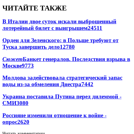
ЧИТАЙТЕ ТАКЖЕ
В Италии двое суток искали выброшенный
лотерейный билет с выигрышем
24511
Орден для Зеленского: в Польше требуют от
Туска завершить дело
12780
Сюжет
Банкет генералов. Последствия взрыва в
Москве
9773
Молдова задействовала стратегический запас
воды из-за обмеления Днестра
7442
Украина поставила Путина перед дилеммой -
СМИ
3080
Россияне изменили отношение к войне -
опрос
2620
Читать комментарии