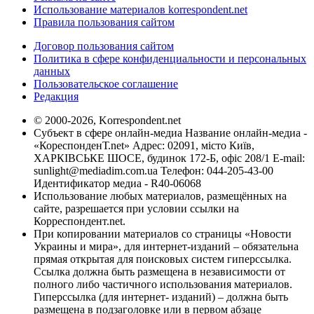
Использование материалов korrespondent.net
Правила пользования сайтом
Договор пользования сайтом
Политика в сфере конфиденциальности и персональных
данных
Пользовательское соглашение
Редакция
© 2000-2026, Korrespondent.net
Субъект в сфере онлайн-медиа Название онлайн-медиа -
«КореспонденТ.net» Адрес: 02091, місто Київ,
ХАРКІВСЬКЕ ШОСЕ, будинок 172-Б, офіс 208/1 E-mail:
sunlight@mediadim.com.ua
Телефон: 044-205-43-00
Идентификатор медиа - R40-06068
Использование любых материалов, размещённых на
сайте, разрешается при условии ссылки на
Корреспондент.net.
При копировании материалов со страницы «Новости
Украины и мира», для интернет-изданий – обязательна
прямая открытая для поисковых систем гиперссылка.
Ссылка должна быть размещена в независимости от
полного либо частичного использования материалов.
Гиперссылка (для интернет- изданий) – должна быть
размещена в подзаголовке или в первом абзаце