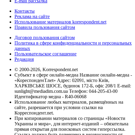
E-mail рассылка
Контакты
Реклама на сайте
Использование материалов korrespondent.net
Правила пользования сайтом
Договор пользования сайтом
Политика в сфере конфиденциальности и персональных
данных
Пользовательское соглашение
Редакция
© 2000-2026, Korrespondent.net
Субъект в сфере онлайн-медиа Название онлайн-медиа -
«КореспонденТ.net» Адрес: 02091, місто Київ,
ХАРКІВСЬКЕ ШОСЕ, будинок 172-Б, офіс 208/1 E-mail:
sunlight@mediadim.com.ua
Телефон: 044-205-43-00
Идентификатор медиа - R40-06068
Использование любых материалов, размещённых на
сайте, разрешается при условии ссылки на
Корреспондент.net.
При копировании материалов со страницы «Новости
Украины и мира», для интернет-изданий – обязательна
прямая открытая для поисковых систем гиперссылка.
Ссылка должна быть размещена в независимости от