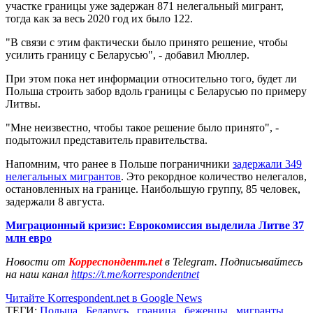
участке границы уже задержан 871 нелегальный мигрант,
тогда как за весь 2020 год их было 122.
"В связи с этим фактически было принято решение, чтобы
усилить границу с Беларусью", - добавил Мюллер.
При этом пока нет информации относительно того, будет ли
Польша строить забор вдоль границы с Беларусью по примеру
Литвы.
"Мне неизвестно, чтобы такое решение было принято", -
подытожил представитель правительства.
Напомним, что ранее в Польше пограничники
задержали 349
нелегальных мигрантов
. Это рекордное количество нелегалов,
остановленных на границе. Наибольшую группу, 85 человек,
задержали 8 августа.
Миграционный кризис: Еврокомиссия выделила Литве 37
млн евро
Новости от
Корреспондент.net
в Telegram. Подписывайтесь
на наш канал
https://t.me/korrespondentnet
Читайте Korrespondent.net в Google News
ТЕГИ:
Польша
,
Беларусь
,
граница
,
беженцы
,
мигранты
,