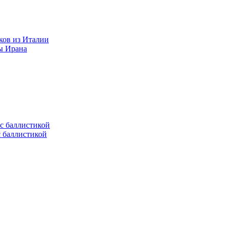
ков из Италии
ы Ирана
с баллистикой