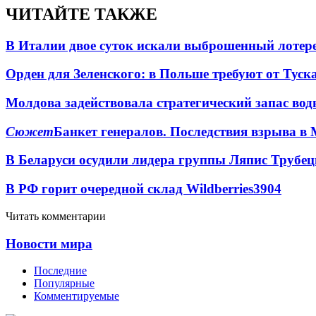
ЧИТАЙТЕ ТАКЖЕ
В Италии двое суток искали выброшенный лоте
Орден для Зеленского: в Польше требуют от Туск
Молдова задействовала стратегический запас вод
Сюжет
Банкет генералов. Последствия взрыва в 
В Беларуси осудили лидера группы Ляпис Трубе
В РФ горит очередной склад Wildberries
3904
Читать комментарии
Новости мира
Последние
Популярные
Комментируемые