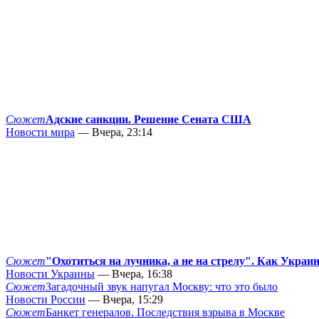
Сюжет
Адские санкции. Решение Сената США
Новости мира
— Вчера, 23:14
Сюжет
"Охотиться на лучника, а не на стрелу". Как Украи
Новости Украины
— Вчера, 16:38
Сюжет
Загадочный звук напугал Москву: что это было
Новости России
— Вчера, 15:29
Сюжет
Банкет генералов. Последствия взрыва в Москве