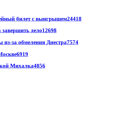
рейный билет с выигрышем
24418
а завершить дело
12698
ы из-за обмеления Днестра
7574
Москве
6919
цкой Михалка
4856