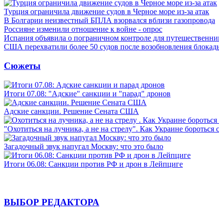
Турция ограничила движение судов в Черное море из-за атак
В Болгарии неизвестный БПЛА взорвался вблизи газопровода
Россияне изменили отношение к войне - опрос
Испания объявила о пограничном контроле для путешественни
США перехватили более 50 судов после возобновления блокад
Сюжеты
Итоги 07.08: "Адские" санкции и "парад" дронов
Адские санкции. Решение Сената США
"Охотиться на лучника, а не на стрелу". Как Украине бороться 
Загадочный звук напугал Москву: что это было
Итоги 06.08: Санкции против РФ и дрон в Лейпциге
ВЫБОР РЕДАКТОРА