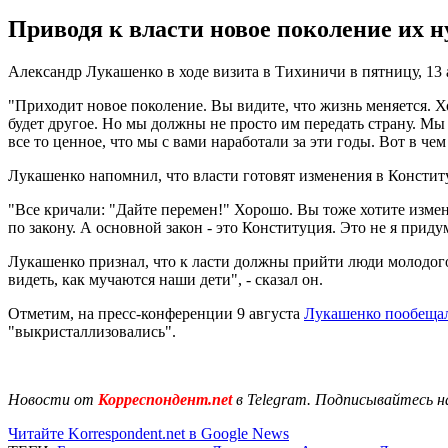
Приводя к власти новое поколение их н
Александр Лукашенко в ходе визита в Тихиничи в пятницу, 13 
"Приходит новое поколение. Вы видите, что жизнь меняется. Хот
будет другое. Но мы должны не просто им передать страну. Мы 
все то ценное, что мы с вами наработали за эти годы. Вот в чем
Лукашенко напомнил, что власти готовят изменения в Консти
"Все кричали: "Дайте перемен!" Хорошо. Вы тоже хотите измене
по закону. А основной закон - это Конституция. Это не я придум
Лукашенко признал, что к ласти должны прийти люди молодого 
видеть, как мучаются наши дети", - сказал он.
Отметим, на пресс-конференции 9 августа
Лукашенко пообещал
"выкристаллизовались".
Новости от
Корреспондент.net
в Telegram. Подписывайтесь н
Читайте Korrespondent.net в Google News