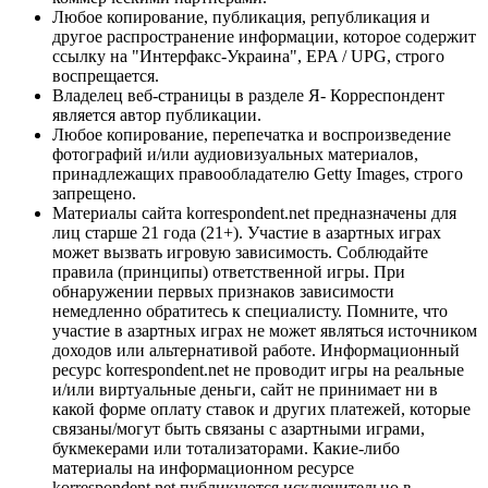
Любое копирование, публикация, републикация и
другое распространение информации, которое содержит
ссылку на "Интерфакс-Украина", EPA / UPG, строго
воспрещается.
Владелец веб-страницы в разделе Я- Корреспондент
является автор публикации.
Любое копирование, перепечатка и воспроизведение
фотографий и/или аудиовизуальных материалов,
принадлежащих правообладателю Getty Images, строго
запрещено.
Материалы сайта korrespondent.net предназначены для
лиц старше 21 года (21+). Участие в азартных играх
может вызвать игровую зависимость. Соблюдайте
правила (принципы) ответственной игры. При
обнаружении первых признаков зависимости
немедленно обратитесь к специалисту. Помните, что
участие в азартных играх не может являться источником
доходов или альтернативой работе. Информационный
ресурс korrespondent.net не проводит игры на реальные
и/или виртуальные деньги, сайт не принимает ни в
какой форме оплату ставок и других платежей, которые
связаны/могут быть связаны с азартными играми,
букмекерами или тотализаторами. Какие-либо
материалы на информационном ресурсе
korrespondent.net публикуются исключительно в