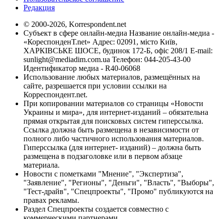
Редакция
© 2000-2026, Korrespondent.net
Субъект в сфере онлайн-медиа Название онлайн-медиа -
«КореспонденТ.net» Адрес: 02091, місто Київ,
ХАРКІВСЬКЕ ШОСЕ, будинок 172-Б, офіс 208/1 E-mail:
sunlight@mediadim.com.ua
Телефон: 044-205-43-00
Идентификатор медиа - R40-06068
Использование любых материалов, размещённых на
сайте, разрешается при условии ссылки на
Корреспондент.net.
При копировании материалов со страницы «Новости
Украины и мира», для интернет-изданий – обязательна
прямая открытая для поисковых систем гиперссылка.
Ссылка должна быть размещена в независимости от
полного либо частичного использования материалов.
Гиперссылка (для интернет- изданий) – должна быть
размещена в подзаголовке или в первом абзаце
материала.
Новости с пометками "Мнение", "Экспертиза",
"Заявление", "Регионы", "Деньги", "Власть", "Выборы",
"Тест-драйв", "Спецпроекты", "Промо" публикуются на
правах рекламы.
Раздел Спецпроекты создается совместно с
коммерческими партнерами.