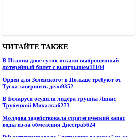
ЧИТАЙТЕ ТАКЖЕ
В Италии двое суток искали выброшенный
лотерейный билет с выигрышем
11104
Орден для Зеленского: в Польше требуют от
Туска завершить дело
9352
В Беларуси осудили лидера группы Ляпис
Трубецкой Михалка
6273
Молдова задействовала стратегический запас
воды из-за обмеления Днестра
5624