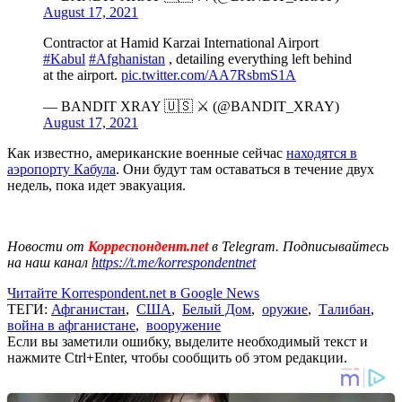
August 17, 2021
Contractor at Hamid Karzai International Airport
#Kabul
#Afghanistan
, detailing everything left behind
at the airport.
pic.twitter.com/AA7RsbmS1A
— BANDIT XRAY 🇺🇸 ⚔ (@BANDIT_XRAY)
August 17, 2021
Как известно, американские военные сейчас
находятся в
аэропорту Кабула
. Они будут там оставаться в течение двух
недель, пока идет эвакуация.
Новости от
Корреспондент.net
в Telegram. Подписывайтесь
на наш канал
https://t.me/korrespondentnet
Читайте Korrespondent.net в Google News
ТЕГИ:
Афганистан
,
США
,
Белый Дом
,
оружие
,
Талибан
,
война в афганистане
,
вооружение
Если вы заметили ошибку, выделите необходимый текст и
нажмите Ctrl+Enter, чтобы сообщить об этом редакции.