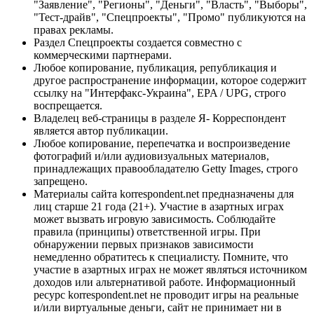
"Заявление", "Регионы", "Деньги", "Власть", "Выборы",
"Тест-драйв", "Спецпроекты", "Промо" публикуются на
правах рекламы.
Раздел Спецпроекты создается совместно с
коммерческими партнерами.
Любое копирование, публикация, републикация и
другое распространение информации, которое содержит
ссылку на "Интерфакс-Украина", EPA / UPG, строго
воспрещается.
Владелец веб-страницы в разделе Я- Корреспондент
является автор публикации.
Любое копирование, перепечатка и воспроизведение
фотографий и/или аудиовизуальных материалов,
принадлежащих правообладателю Getty Images, строго
запрещено.
Материалы сайта korrespondent.net предназначены для
лиц старше 21 года (21+). Участие в азартных играх
может вызвать игровую зависимость. Соблюдайте
правила (принципы) ответственной игры. При
обнаружении первых признаков зависимости
немедленно обратитесь к специалисту. Помните, что
участие в азартных играх не может являться источником
доходов или альтернативой работе. Информационный
ресурс korrespondent.net не проводит игры на реальные
и/или виртуальные деньги, сайт не принимает ни в