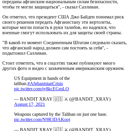
переданы афганским национальным силам безопасности,
чтобы те могли защищаться", - сказал Салливан.
Он отметил, что президент США Джо Байден понимал риск
своего решения передать Афганистану эти вертолеты,
которые могли попасть в руки талибов, но надеялся, что
военные смогут использовать их для защиты своей страны.
"В какой-то момент Соединенным Штатам следовало сказать,
что афганский народ должен сам постоять за себя", -
подытожил Салливан.
Стоит отметить, что в соцсетях также публикуют много
других фото и видео с захваченным американским оружием.
US Equipment in hands of the
taliban.
#AfghanistanCrisis
pic.twitter.com/ty8kcEGmLO
— BANDIT XRAY 🇺🇸 ⚔ (@BANDIT_XRAY)
August 17, 2021
Weapons captured by the Taliban on just one base.
pic.twitter.com/N9R3DAKooj
— BANDIT XRAY 🇺🇸 ⚔ (@BANDIT_XRAY)