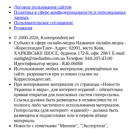
Договор пользования сайтом
Политика в сфере конфиденциальности и персональных
данных
Пользовательское соглашение
Редакция
© 2000-2026, Korrespondent.net
Субъект в сфере онлайн-медиа Название онлайн-медиа -
«КореспонденТ.net» Адрес: 02091, місто Київ,
ХАРКІВСЬКЕ ШОСЕ, будинок 172-Б, офіс 208/1 E-mail:
sunlight@mediadim.com.ua
Телефон: 044-205-43-00
Идентификатор медиа - R40-06068
Использование любых материалов, размещённых на
сайте, разрешается при условии ссылки на
Корреспондент.net.
При копировании материалов со страницы «Новости
Украины и мира», для интернет-изданий – обязательна
прямая открытая для поисковых систем гиперссылка.
Ссылка должна быть размещена в независимости от
полного либо частичного использования материалов.
Гиперссылка (для интернет- изданий) – должна быть
размещена в подзаголовке или в первом абзаце
материала.
Новости с пометками "Мнение", "Экспертиза",