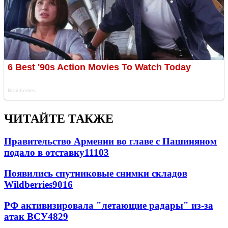
ЧИТАЙТЕ ТАКЖЕ
Правительство Армении во главе с Пашиняном
подало в отставку
11103
Появились спутниковые снимки складов
Wildberries
9016
РФ активизировала "летающие радары" из-за
атак ВСУ
4829