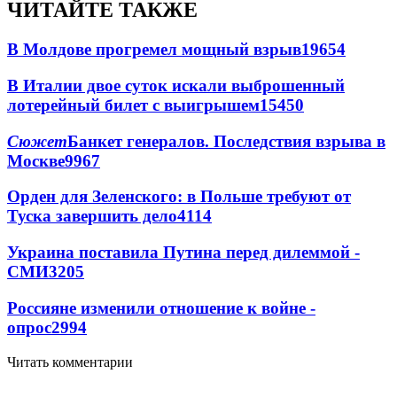
ЧИТАЙТЕ ТАКЖЕ
В Молдове прогремел мощный взрыв
19654
В Италии двое суток искали выброшенный
лотерейный билет с выигрышем
15450
Сюжет
Банкет генералов. Последствия взрыва в
Москве
9967
Орден для Зеленского: в Польше требуют от
Туска завершить дело
4114
Украина поставила Путина перед дилеммой -
СМИ
3205
Россияне изменили отношение к войне -
опрос
2994
Читать комментарии