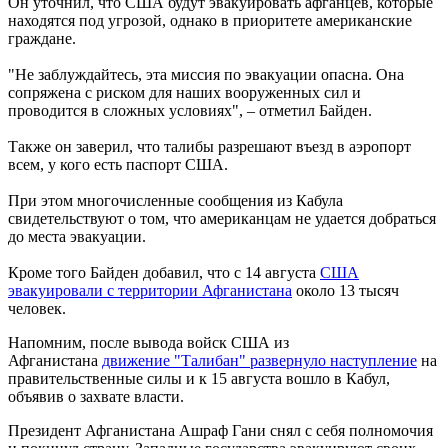
Он уточнил, что США будут эвакуировать афганцев, которые
находятся под угрозой, однако в приоритете американские
граждане.
"Не заблуждайтесь, эта миссия по эвакуации опасна. Она
сопряжена с риском для наших вооруженных сил и
проводится в сложных условиях", – отметил Байден.
Также он заверил, что талибы разрешают въезд в аэропорт
всем, у кого есть паспорт США.
При этом многочисленные сообщения из Кабула
свидетельствуют о том, что американцам не удается добраться
до места эвакуации.
Кроме того Байден добавил, что с 14 августа
США
эвакуировали с территории Афганистана
около 13 тысяч
человек.
Напомним, после вывода войск США из
Афганистана
движение "Талибан" развернуло наступление
на
правительственные силы и к 15 августа вошло в Кабул,
объявив о захвате власти.
Президент Афганистана Ашраф Гани снял с себя полномочия