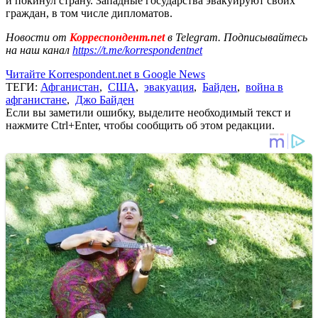
и покинул страну. Западные государства эвакуируют своих
граждан, в том числе дипломатов.
Новости от
Корреспондент.net
в Telegram. Подписывайтесь
на наш канал
https://t.me/korrespondentnet
Читайте Korrespondent.net в Google News
ТЕГИ:
Афганистан
,
США
,
эвакуация
,
Байден
,
война в
афганистане
,
Джо Байден
Если вы заметили ошибку, выделите необходимый текст и
нажмите Ctrl+Enter, чтобы сообщить об этом редакции.