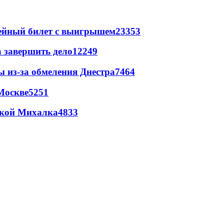
рейный билет с выигрышем
23353
а завершить дело
12249
ы из-за обмеления Днестра
7464
Москве
5251
цкой Михалка
4833