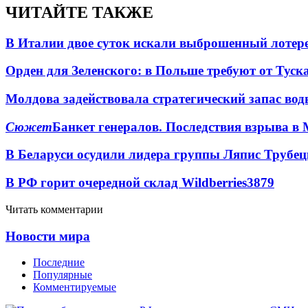
ЧИТАЙТЕ ТАКЖЕ
В Италии двое суток искали выброшенный лоте
Орден для Зеленского: в Польше требуют от Туск
Молдова задействовала стратегический запас вод
Сюжет
Банкет генералов. Последствия взрыва в 
В Беларуси осудили лидера группы Ляпис Трубе
В РФ горит очередной склад Wildberries
3879
Читать комментарии
Новости мира
Последние
Популярные
Комментируемые