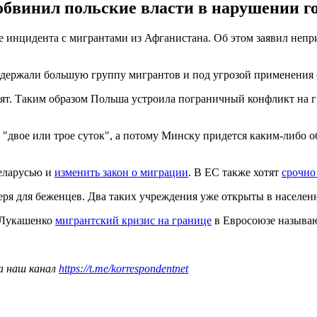
бвинил польские власти в нарушении г
е инцидента с мигрантами из Афганистана. Об этом заявил неп
задержали большую группу мигрантов и под угрозой применения 
отят. Таким образом Польша устроила пограничный конфликт на г
 "двое или трое суток", а потому Минску придется каким-либо 
Беларусью и
изменить закон о миграции
. В ЕС также хотят
срочно
геря для беженцев. Два таких учреждения уже открыты в населе
 Лукашенко
мигрантский кризис на границе
в Евросоюзе называ
а наш канал
https://t.me/korrespondentnet