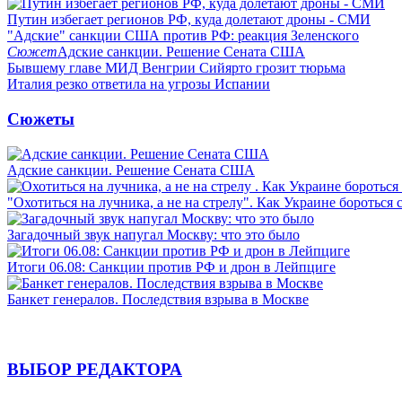
Путин избегает регионов РФ, куда долетают дроны - СМИ
"Адские" санкции США против РФ: реакция Зеленского
Сюжет
Адские санкции. Решение Сената США
Бывшему главе МИД Венгрии Сийярто грозит тюрьма
Италия резко ответила на угрозы Испании
Сюжеты
Адские санкции. Решение Сената США
"Охотиться на лучника, а не на стрелу". Как Украине бороться 
Загадочный звук напугал Москву: что это было
Итоги 06.08: Санкции против РФ и дрон в Лейпциге
Банкет генералов. Последствия взрыва в Москве
ВЫБОР РЕДАКТОРА