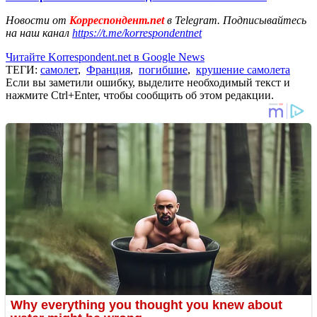
Новости от
Корреспондент.net
в Telegram. Подписывайтесь
на наш канал
https://t.me/korrespondentnet
Читайте Korrespondent.net в Google News
ТЕГИ:
самолет
,
Франция
,
погибшие
,
крушение самолета
Если вы заметили ошибку, выделите необходимый текст и
нажмите Ctrl+Enter, чтобы сообщить об этом редакции.