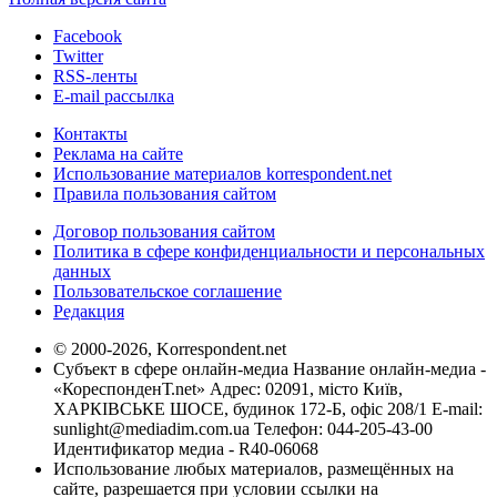
Facebook
Twitter
RSS-ленты
E-mail рассылка
Контакты
Реклама на сайте
Использование материалов korrespondent.net
Правила пользования сайтом
Договор пользования сайтом
Политика в сфере конфиденциальности и персональных
данных
Пользовательское соглашение
Редакция
© 2000-2026, Korrespondent.net
Субъект в сфере онлайн-медиа Название онлайн-медиа -
«КореспонденТ.net» Адрес: 02091, місто Київ,
ХАРКІВСЬКЕ ШОСЕ, будинок 172-Б, офіс 208/1 E-mail:
sunlight@mediadim.com.ua
Телефон: 044-205-43-00
Идентификатор медиа - R40-06068
Использование любых материалов, размещённых на
сайте, разрешается при условии ссылки на