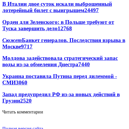
В Италии двое суток искали выброшенный
лотерейный билет с выигрышем
24497
Орден для Зеленского: в Польше требуют от
Туска завершить дело
12768
Сюжет
Банкет генералов. Последствия взрыва в
Москве
9717
Молдова задействовала стратегический запас
воды из-за обмеления Днестра
7440
Украина поставила Путина перед дилеммой -
СМИ
3060
Запад предупредил РФ из-за новых действий в
Грузии
2520
Читать комментарии
Полная версия сайта