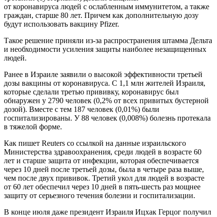
от коронавируса людей с ослабленным иммунитетом, а также
граждан, старше 80 лет. Причем как дополнительную дозу
будут использовать вакцину Pfizer.
Такое решение приняли из-за распространения штамма Дельта
и необходимости усиления защиты наиболее незащищенных
людей.
Ранее в Израиле заявили о высокой эффективности третьей
дозы вакцины от коронавируса. С 1,1 млн жителей Израиля,
которые сделали третью прививку, коронавирус был
обнаружен у 2790 человек (0,2% от всех привитых бустерной
дозой). Вместе с тем 187 человек (0,01%) были
госпитализированы. У 88 человек (0,008%) болезнь протекала
в тяжелой форме.
Как пишет Reuters со ссылкой на данные израильского
Министерства здравоохранения, среди людей в возрасте 60
лет и старше защита от инфекции, которая обеспечивается
через 10 дней после третьей дозы, была в четыре раза выше,
чем после двух прививок. Третий укол для людей в возрасте
от 60 лет обеспечил через 10 дней в пять-шесть раз мощнее
защиту от серьезного течения болезни и госпитализации.
В конце июля даже президент Израиля Ицхак Герцог получил