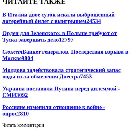
ЧИТАЙТЕ ТАКЖЕ
В Италии двое суток искали выброшенный
лотерейный билет с выигрышем
24534
Орден для Зеленского: в Польше требуют от
Туска завершить дело
12797
Сюжет
Банкет генералов. Последствия взрыва в
Москве
9804
Молдова задействовала стратегический запас
воды из-за обмеления Днестра
7453
Украина поставила Путина перед дилеммой -
СМИ
3092
Россияне изменили отношение к войне -
опрос
2810
Читать комментарии