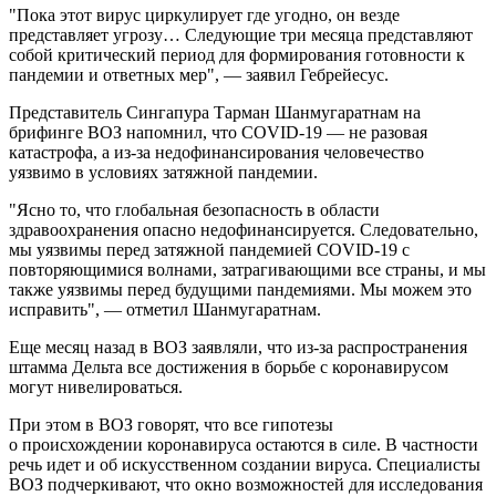
"Пока этот вирус циркулирует где угодно, он везде
представляет угрозу… Следующие три месяца представляют
собой критический период для формирования готовности к
пандемии и ответных мер", — заявил Гебрейесус.
Представитель Сингапура Тарман Шанмугаратнам на
брифинге ВОЗ напомнил, что COVID-19 — не разовая
катастрофа, а из-за недофинансирования человечество
уязвимо в условиях затяжной пандемии.
"Ясно то, что глобальная безопасность в области
здравоохранения опасно недофинансируется. Следовательно,
мы уязвимы перед затяжной пандемией COVID-19 с
повторяющимися волнами, затрагивающими все страны, и мы
также уязвимы перед будущими пандемиями. Мы можем это
исправить", — отметил Шанмугаратнам.
Еще месяц назад в ВОЗ заявляли, что из-за распространения
штамма Дельта все достижения в борьбе с коронавирусом
могут нивелироваться.
При этом в ВОЗ говорят, что все гипотезы
о происхождении коронавируса остаются в силе. В частности
речь идет и об искусственном создании вируса. Специалисты
ВОЗ подчеркивают, что окно возможностей для исследования