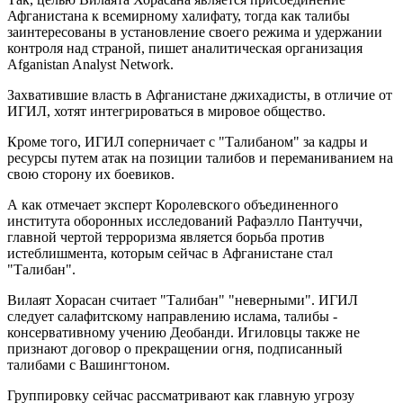
Афганистана к всемирному халифату, тогда как талибы
заинтересованы в установление своего режима и удержании
контроля над страной, пишет аналитическая организация
Afganistan Analyst Network.
Захватившие власть в Афганистане джихадисты, в отличие от
ИГИЛ, хотят интегрироваться в мировое общество.
Кроме того, ИГИЛ соперничает с "Талибаном" за кадры и
ресурсы путем атак на позиции талибов и переманиванием на
свою сторону их боевиков.
А как отмечает эксперт Королевского объединенного
института оборонных исследований Рафаэлло Пантуччи,
главной чертой терроризма является борьба против
истеблишмента, которым сейчас в Афганистане стал
"Талибан".
Вилаят Хорасан считает "Талибан" "неверными". ИГИЛ
следует салафитскому направлению ислама, талибы -
консервативному учению Деобанди. Игиловцы также не
признают договор о прекращении огня, подписанный
талибами с Вашингтоном.
Группировку сейчас рассматривают как главную угрозу