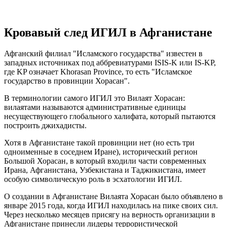
Кровавый след ИГИЛ в Афганистане
Афганский филиал "Исламского государства" известен в
западных источниках под аббревиатурами ISIS-K или IS-KP,
где KP означает Khorasan Province, то есть "Исламское
государство в провинции Хорасан".
В терминологии самого ИГИЛ это Вилаят Хорасан:
вилаятами называются административные единицы
несуществующего глобального халифата, который пытаются
построить джихадисты.
Хотя в Афганистане такой провинции нет (но есть три
одноименные в соседнем Иране), исторический регион
Большой Хорасан, в который входили части современных
Ирана, Афганистана, Узбекистана и Таджикистана, имеет
особую символическую роль в эсхатологии ИГИЛ.
О создании в Афганистане Вилаята Хорасан было объявлено в
январе 2015 года, когда ИГИЛ находилась на пике своих сил.
Через несколько месяцев присягу на верность организации в
Афганистане принесли лидеры террористической