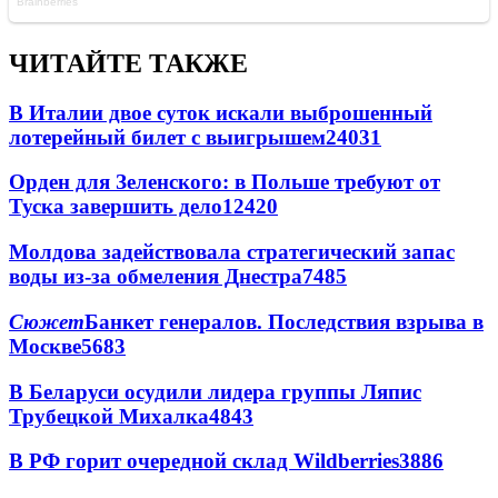
ЧИТАЙТЕ ТАКЖЕ
В Италии двое суток искали выброшенный
лотерейный билет с выигрышем
24031
Орден для Зеленского: в Польше требуют от
Туска завершить дело
12420
Молдова задействовала стратегический запас
воды из-за обмеления Днестра
7485
Сюжет
Банкет генералов. Последствия взрыва в
Москве
5683
В Беларуси осудили лидера группы Ляпис
Трубецкой Михалка
4843
В РФ горит очередной склад Wildberries
3886