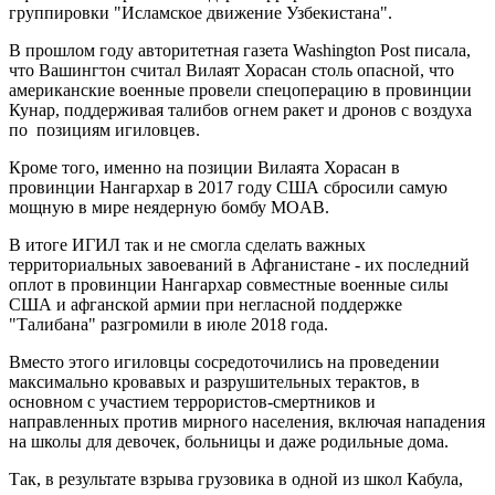
группировки "Исламское движение Узбекистана".
В прошлом году авторитетная газета Washington Post писала,
что Вашингтон считал Вилаят Хорасан столь опасной, что
американские военные провели спецоперацию в провинции
Кунар, поддерживая талибов огнем ракет и дронов с воздуха
по позициям игиловцев.
Кроме того, именно на позиции Вилаята Хорасан в
провинции Нангархар в 2017 году США сбросили самую
мощную в мире неядерную бомбу MOAB.
В итоге ИГИЛ так и не смогла сделать важных
территориальных завоеваний в Афганистане - их последний
оплот в провинции Нангархар совместные военные силы
США и афганской армии при негласной поддержке
"Талибана" разгромили в июле 2018 года.
Вместо этого игиловцы сосредоточились на проведении
максимально кровавых и разрушительных терактов, в
основном с участием террористов-смертников и
направленных против мирного населения, включая нападения
на школы для девочек, больницы и даже родильные дома.
Так, в результате взрыва грузовика в одной из школ Кабула,