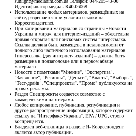
sunlight@mediadim.com.ua
Телефон: 044-205-43-00
Идентификатор медиа - R40-06068
Использование любых материалов, размещённых на
сайте, разрешается при условии ссылки на
Корреспондент.net.
При копировании материалов со страницы «Новости
Украины и мира», для интернет-изданий – обязательна
прямая открытая для поисковых систем гиперссылка.
Ссылка должна быть размещена в независимости от
полного либо частичного использования материалов.
Гиперссылка (для интернет- изданий) – должна быть
размещена в подзаголовке или в первом абзаце
материала.
Новости с пометками "Мнение", "Экспертиза",
"Заявление", "Регионы", "Деньги", "Власть", "Выборы",
"Тест-драйв", "Спецпроекты", "Промо" публикуются на
правах рекламы.
Раздел Спецпроекты создается совместно с
коммерческими партнерами.
Любое копирование, публикация, републикация и
другое распространение информации, которое содержит
ссылку на "Интерфакс-Украина", EPA / UPG, строго
воспрещается.
Владелец веб-страницы в разделе Я- Корреспондент
является автор публикации.