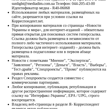
sunlight@mediadim.com.ua
Телефон: 044-205-43-00
Идентификатор медиа - R40-06068
Использование любых материалов, размещённых на
сайте, разрешается при условии ссылки на
Корреспондент.net.
При копировании материалов со страницы «Новости
Украины и мира», для интернет-изданий – обязательна
прямая открытая для поисковых систем гиперссылка.
Ссылка должна быть размещена в независимости от
полного либо частичного использования материалов.
Гиперссылка (для интернет- изданий) – должна быть
размещена в подзаголовке или в первом абзаце
материала.
Новости с пометками "Мнение", "Экспертиза",
"Заявление", "Регионы", "Деньги", "Власть", "Выборы",
"Тест-драйв", "Спецпроекты", "Промо" публикуются на
правах рекламы.
Раздел Спецпроекты создается совместно с
коммерческими партнерами.
Любое копирование, публикация, републикация и
другое распространение информации, которое содержит
ссылку на "Интерфакс-Украина", EPA / UPG, строго
воспрещается.
Владелец веб-страницы в разделе Я- Корреспондент
является автор публикации.