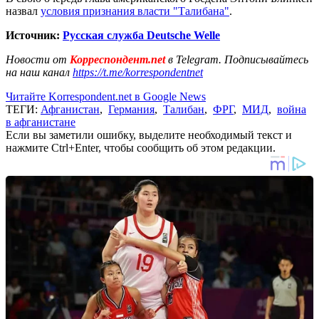
назвал
условия признания власти "Талибана"
.
Источник:
Русская служба Deutsche Welle
Новости от
Корреспондент.net
в Telegram. Подписывайтесь
на наш канал
https://t.me/korrespondentnet
Читайте Korrespondent.net в Google News
ТЕГИ:
Афганистан
,
Германия
,
Талибан
,
ФРГ
,
МИД
,
война
в афганистане
Если вы заметили ошибку, выделите необходимый текст и
нажмите Ctrl+Enter, чтобы сообщить об этом редакции.