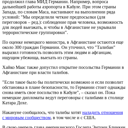
продолжил глава МИД Германии. Например, вопроса
дальнейшей работы аэропорта в Кабуле. При этом страны
Запада, по словам Маса, настаивают на выполнении ряда
условий: "Мы определили четкие предпосылки (для
переговоров – ред.): соблюдение прав человека, возможность
для людей выезжать, и чтобы в Афганистане не укрывали
террористические группировки".
По оценке немецкого министра, в Афганистане остаются еще
около 300 граждан Германии. Он уточнил, что "Талибан"
выразил готовность позволить этим людям и афганцам,
ищущим убежища, выехать из страны.
Хайко Маас также допустил открытие посольства Германии в
Афганистане при власти талибов.
"Если такое было бы политически возможно и если позволит
обстановка в плане безопасности, то Германии стоит однажды
снова иметь свое посольство в Кабуле", – сказал он. Пока
немецкие дипломаты ведут переговоры с талибами в столице
Катара Дохе.
Накануне сообщалось, что талибы хотят
наладить отношения
с мировым сообществом
, в том числе и с США.
В свою очередь глава американского Госдепа Энтони Блинкен