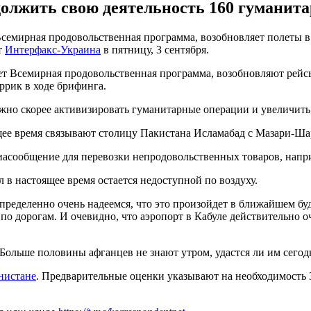
олжить свою деятельность 160 гуманит
емирная продовольственная программа, возобновляет полеты в 
т
Интерфакс-Украина
в пятницу, 3 сентября.
ет Всемирная продовольственная программа, возобновляют рейс
ррик в ходе брифинга.
ожно скорее активизировать гуманитарные операции и увеличить
щее время связывают столицу Пакистана Исламабад с Мазари-Ш
авиасообщение для перевозки непродовольственных товаров, напр
 в настоящее время остается недоступной по воздуху.
определенно очень надеемся, что это произойдет в ближайшем бу
по дорогам. И очевидно, что аэропорт в Кабуле действительно 
 Больше половины афганцев не знают утром, удастся ли им сегодн
нистане
. Предварительные оценки указывают на необходимость 