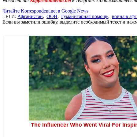
Новости от
Корреспондент.net
в Telegram. Подписывайтесь н
Читайте Korrespondent.net в Google News
ТЕГИ:
Афганистан
,
ООН
,
Гуманитарная помощь
,
война в аф
Если вы заметили ошибку, выделите необходимый текст и нажми