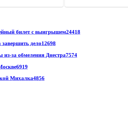
рейный билет с выигрышем
24418
а завершить дело
12698
ы из-за обмеления Днестра
7574
Москве
6919
цкой Михалка
4856