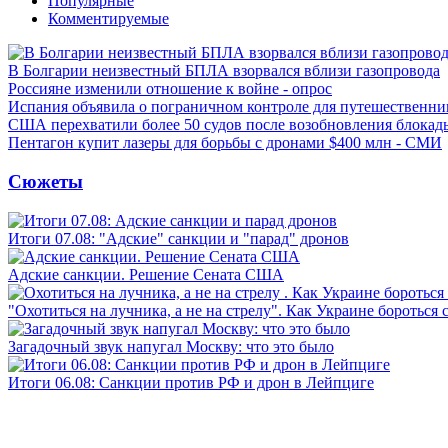
Популярные
Комментируемые
В Болгарии неизвестный БПЛА взорвался вблизи газопровода
Россияне изменили отношение к войне - опрос
Испания объявила о пограничном контроле для путешественни
США перехватили более 50 судов после возобновления блокад
Пентагон купит лазеры для борьбы с дронами $400 млн - СМИ
Сюжеты
Итоги 07.08: "Адские" санкции и "парад" дронов
Адские санкции. Решение Сената США
"Охотиться на лучника, а не на стрелу". Как Украине бороться 
Загадочный звук напугал Москву: что это было
Итоги 06.08: Санкции против РФ и дрон в Лейпциге