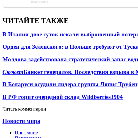
ЧИТАЙТЕ ТАКЖЕ
В Италии двое суток искали выброшенный лоте
Орден для Зеленского: в Польше требуют от Туск
Молдова задействовала стратегический запас вод
Сюжет
Банкет генералов. Последствия взрыва в 
В Беларуси осудили лидера группы Ляпис Трубе
В РФ горит очередной склад Wildberries
3904
Читать комментарии
Новости мира
Последние