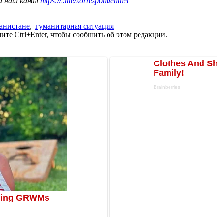
а наш канал
https://t.me/korrespondentnet
ганистане
,
гуманитарная ситуация
те Ctrl+Enter, чтобы сообщить об этом редакции.