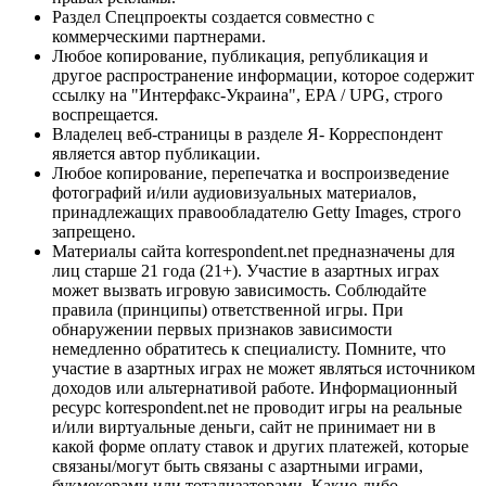
Раздел Спецпроекты создается совместно с
коммерческими партнерами.
Любое копирование, публикация, републикация и
другое распространение информации, которое содержит
ссылку на "Интерфакс-Украина", EPA / UPG, строго
воспрещается.
Владелец веб-страницы в разделе Я- Корреспондент
является автор публикации.
Любое копирование, перепечатка и воспроизведение
фотографий и/или аудиовизуальных материалов,
принадлежащих правообладателю Getty Images, строго
запрещено.
Материалы сайта korrespondent.net предназначены для
лиц старше 21 года (21+). Участие в азартных играх
может вызвать игровую зависимость. Соблюдайте
правила (принципы) ответственной игры. При
обнаружении первых признаков зависимости
немедленно обратитесь к специалисту. Помните, что
участие в азартных играх не может являться источником
доходов или альтернативой работе. Информационный
ресурс korrespondent.net не проводит игры на реальные
и/или виртуальные деньги, сайт не принимает ни в
какой форме оплату ставок и других платежей, которые
связаны/могут быть связаны с азартными играми,
букмекерами или тотализаторами. Какие-либо