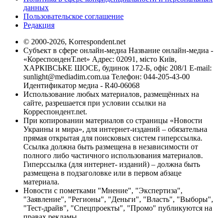
данных
Пользовательское соглашение
Редакция
© 2000-2026, Korrespondent.net
Субъект в сфере онлайн-медиа Название онлайн-медиа -
«КореспонденТ.net» Адрес: 02091, місто Київ,
ХАРКІВСЬКЕ ШОСЕ, будинок 172-Б, офіс 208/1 E-mail:
sunlight@mediadim.com.ua
Телефон: 044-205-43-00
Идентификатор медиа - R40-06068
Использование любых материалов, размещённых на
сайте, разрешается при условии ссылки на
Корреспондент.net.
При копировании материалов со страницы «Новости
Украины и мира», для интернет-изданий – обязательна
прямая открытая для поисковых систем гиперссылка.
Ссылка должна быть размещена в независимости от
полного либо частичного использования материалов.
Гиперссылка (для интернет- изданий) – должна быть
размещена в подзаголовке или в первом абзаце
материала.
Новости с пометками "Мнение", "Экспертиза",
"Заявление", "Регионы", "Деньги", "Власть", "Выборы",
"Тест-драйв", "Спецпроекты", "Промо" публикуются на
правах рекламы.