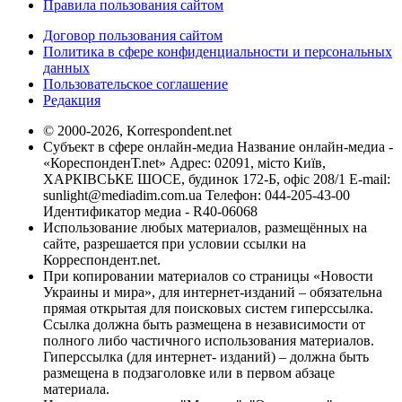
Правила пользования сайтом
Договор пользования сайтом
Политика в сфере конфиденциальности и персональных
данных
Пользовательское соглашение
Редакция
© 2000-2026, Korrespondent.net
Субъект в сфере онлайн-медиа Название онлайн-медиа -
«КореспонденТ.net» Адрес: 02091, місто Київ,
ХАРКІВСЬКЕ ШОСЕ, будинок 172-Б, офіс 208/1 E-mail:
sunlight@mediadim.com.ua
Телефон: 044-205-43-00
Идентификатор медиа - R40-06068
Использование любых материалов, размещённых на
сайте, разрешается при условии ссылки на
Корреспондент.net.
При копировании материалов со страницы «Новости
Украины и мира», для интернет-изданий – обязательна
прямая открытая для поисковых систем гиперссылка.
Ссылка должна быть размещена в независимости от
полного либо частичного использования материалов.
Гиперссылка (для интернет- изданий) – должна быть
размещена в подзаголовке или в первом абзаце
материала.