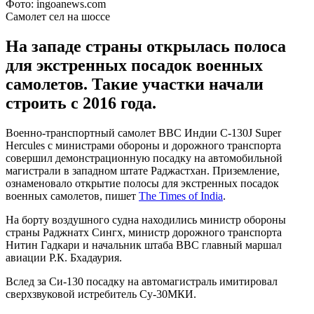
Фото: ingoanews.com
Самолет сел на шоссе
На западе страны открылась полоса
для экстренных посадок военных
самолетов. Такие участки начали
строить с 2016 года.
Военно-транспортный самолет ВВС Индии С-130J Super
Hercules с министрами обороны и дорожного транспорта
совершил демонстрационную посадку на автомобильной
магистрали в западном штате Раджастхан. Приземление,
ознаменовало открытие полосы для экстренных посадок
военных самолетов, пишет
The Times of India
.
На борту воздушного судна находились министр обороны
страны Раджнатх Сингх, министр дорожного транспорта
Нитин Гадкари и начальник штаба ВВС главный маршал
авиации Р.К. Бхадаурия.
Вслед за Си-130 посадку на автомагистраль имитировал
сверхзвуковой истребитель Су-30МКИ.