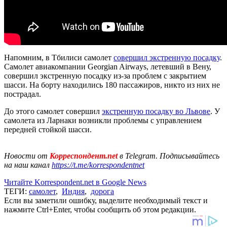
Напомним, в Тбилиси самолет
совершил экстренную посадку
.
Самолет авиакомпании Georgian Airways, летевший в Вену,
совершил экстренную посадку из-за проблем с закрытием
шасси. На борту находились 180 пассажиров, никто из них не
пострадал.
До этого самолет совершил
экстренную посадку во Львове
. У
самолета из Ларнаки возникли проблемы c управлением
передней стойкой шасси.
Новости от
Корреспондент.net
в Telegram. Подписывайтесь
на наш канал
https://t.me/korrespondentnet
Читайте Korrespondent.net в Google News
ТЕГИ:
самолет
,
Индия
,
дорога
Если вы заметили ошибку, выделите необходимый текст и
нажмите Ctrl+Enter, чтобы сообщить об этом редакции.