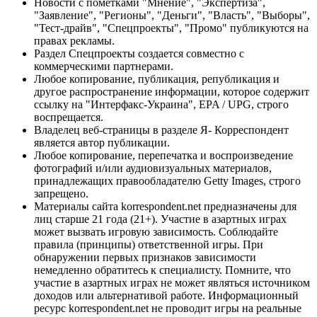
Новости с пометками "Мнение", "Экспертиза",
"Заявление", "Регионы", "Деньги", "Власть", "Выборы",
"Тест-драйв", "Спецпроекты", "Промо" публикуются на
правах рекламы.
Раздел Спецпроекты создается совместно с
коммерческими партнерами.
Любое копирование, публикация, републикация и
другое распространение информации, которое содержит
ссылку на "Интерфакс-Украина", EPA / UPG, строго
воспрещается.
Владелец веб-страницы в разделе Я- Корреспондент
является автор публикации.
Любое копирование, перепечатка и воспроизведение
фотографий и/или аудиовизуальных материалов,
принадлежащих правообладателю Getty Images, строго
запрещено.
Материалы сайта korrespondent.net предназначены для
лиц старше 21 года (21+). Участие в азартных играх
может вызвать игровую зависимость. Соблюдайте
правила (принципы) ответственной игры. При
обнаружении первых признаков зависимости
немедленно обратитесь к специалисту. Помните, что
участие в азартных играх не может являться источником
доходов или альтернативой работе. Информационный
ресурс korrespondent.net не проводит игры на реальные