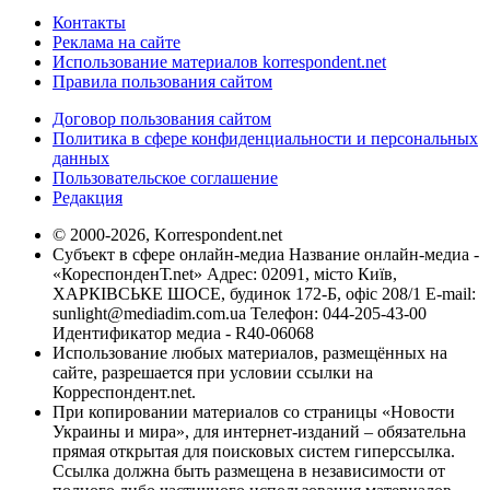
Контакты
Реклама на сайте
Использование материалов korrespondent.net
Правила пользования сайтом
Договор пользования сайтом
Политика в сфере конфиденциальности и персональных
данных
Пользовательское соглашение
Редакция
© 2000-2026, Korrespondent.net
Субъект в сфере онлайн-медиа Название онлайн-медиа -
«КореспонденТ.net» Адрес: 02091, місто Київ,
ХАРКІВСЬКЕ ШОСЕ, будинок 172-Б, офіс 208/1 E-mail:
sunlight@mediadim.com.ua
Телефон: 044-205-43-00
Идентификатор медиа - R40-06068
Использование любых материалов, размещённых на
сайте, разрешается при условии ссылки на
Корреспондент.net.
При копировании материалов со страницы «Новости
Украины и мира», для интернет-изданий – обязательна
прямая открытая для поисковых систем гиперссылка.
Ссылка должна быть размещена в независимости от