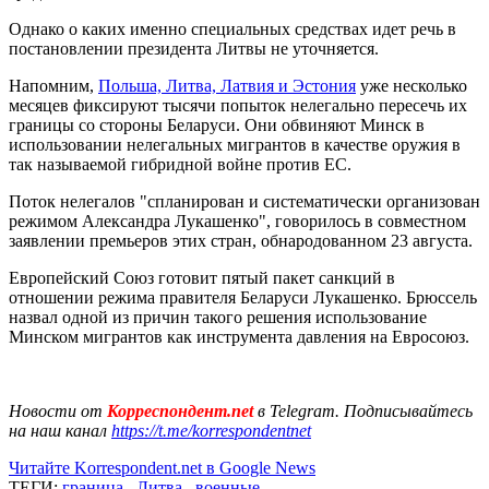
Однако о каких именно специальных средствах идет речь в
постановлении президента Литвы не уточняется.
Напомним,
Польша, Литва, Латвия и Эстония
уже несколько
месяцев фиксируют тысячи попыток нелегально пересечь их
границы со стороны Беларуси. Они обвиняют Минск в
использовании нелегальных мигрантов в качестве оружия в
так называемой гибридной войне против ЕС.
Поток нелегалов "спланирован и систематически организован
режимом Александра Лукашенко", говорилось в совместном
заявлении премьеров этих стран, обнародованном 23 августа.
Европейский Союз готовит пятый пакет санкций в
отношении режима правителя Беларуси Лукашенко. Брюссель
назвал одной из причин такого решения использование
Минском мигрантов как инструмента давления на Евросоюз.
Новости от
Корреспондент.net
в Telegram. Подписывайтесь
на наш канал
https://t.me/korrespondentnet
Читайте Korrespondent.net в Google News
ТЕГИ:
граница
,
Литва
,
военные