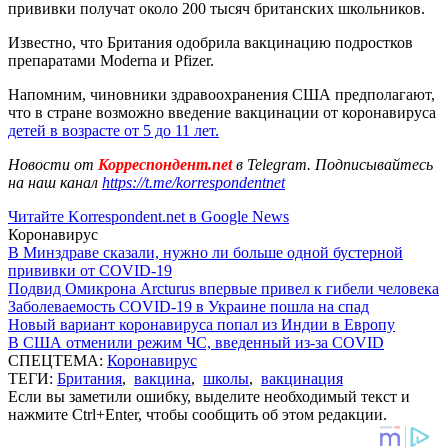
прививки получат около 200 тысяч британских школьников.
Известно, что Британия одобрила вакцинацию подростков
препаратами Moderna и Pfizer.
Напомним, чиновники здравоохранения США предполагают,
что в стране возможно введение вакцинации от коронавируса
детей в возрасте от 5 до 11 лет.
Новости от
Корреспондент.net
в Telegram. Подписывайтесь
на наш канал
https://t.me/korrespondentnet
Читайте Korrespondent.net в Google News
Коронавирус
В Минздраве сказали, нужно ли больше одной бустерной
прививки от COVID-19
Подвид Омикрона Arcturus впервые привел к гибели человека
Заболеваемость COVID-19 в Украине пошла на спад
Новый вариант коронавируса попал из Индии в Европу
В США отменили режим ЧС, введенный из-за COVID
СПЕЦТЕМА:
Коронавирус
ТЕГИ:
Британия
,
вакцина
,
школы
,
вакцинация
Если вы заметили ошибку, выделите необходимый текст и
нажмите Ctrl+Enter, чтобы сообщить об этом редакции.