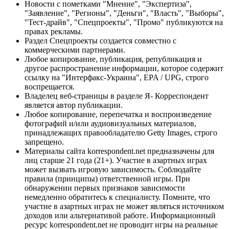
Новости с пометками "Мнение", "Экспертиза",
"Заявление", "Регионы", "Деньги", "Власть", "Выборы",
"Тест-драйв", "Спецпроекты", "Промо" публикуются на
правах рекламы.
Раздел Спецпроекты создается совместно с
коммерческими партнерами.
Любое копирование, публикация, републикация и
другое распространение информации, которое содержит
ссылку на "Интерфакс-Украина", EPA / UPG, строго
воспрещается.
Владелец веб-страницы в разделе Я- Корреспондент
является автор публикации.
Любое копирование, перепечатка и воспроизведение
фотографий и/или аудиовизуальных материалов,
принадлежащих правообладателю Getty Images, строго
запрещено.
Материалы сайта korrespondent.net предназначены для
лиц старше 21 года (21+). Участие в азартных играх
может вызвать игровую зависимость. Соблюдайте
правила (принципы) ответственной игры. При
обнаружении первых признаков зависимости
немедленно обратитесь к специалисту. Помните, что
участие в азартных играх не может являться источником
доходов или альтернативой работе. Информационный
ресурс korrespondent.net не проводит игры на реальные