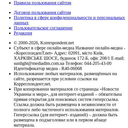
Правила пользования сайтом
Договор пользования сайтом
Политика в сфере конфиденциальности и персональных
данных
Пользовательское соглашение
Редакция
© 2000-2026, Korrespondent.net
Субъект в сфере онлайн-медиа Название онлайн-медиа -
«КореспонденТ.net» Адрес: 02091, місто Київ,
ХАРКІВСЬКЕ ШОСЕ, будинок 172-Б, офіс 208/1 E-mail:
sunlight@mediadim.com.ua
Телефон: 044-205-43-00
Идентификатор медиа - R40-06068
Использование любых материалов, размещённых на
сайте, разрешается при условии ссылки на
Корреспондент.net.
При копировании материалов со страницы «Новости
Украины и мира», для интернет-изданий – обязательна
прямая открытая для поисковых систем гиперссылка.
Ссылка должна быть размещена в независимости от
полного либо частичного использования материалов.
Гиперссылка (для интернет- изданий) – должна быть
размещена в подзаголовке или в первом абзаце
материала.