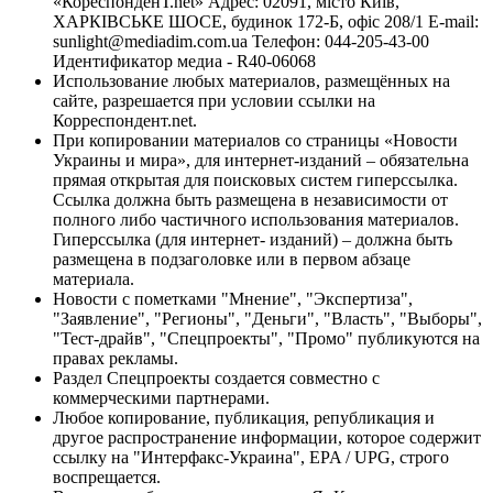
«КореспонденТ.net» Адрес: 02091, місто Київ,
ХАРКІВСЬКЕ ШОСЕ, будинок 172-Б, офіс 208/1 E-mail:
sunlight@mediadim.com.ua
Телефон: 044-205-43-00
Идентификатор медиа - R40-06068
Использование любых материалов, размещённых на
сайте, разрешается при условии ссылки на
Корреспондент.net.
При копировании материалов со страницы «Новости
Украины и мира», для интернет-изданий – обязательна
прямая открытая для поисковых систем гиперссылка.
Ссылка должна быть размещена в независимости от
полного либо частичного использования материалов.
Гиперссылка (для интернет- изданий) – должна быть
размещена в подзаголовке или в первом абзаце
материала.
Новости с пометками "Мнение", "Экспертиза",
"Заявление", "Регионы", "Деньги", "Власть", "Выборы",
"Тест-драйв", "Спецпроекты", "Промо" публикуются на
правах рекламы.
Раздел Спецпроекты создается совместно с
коммерческими партнерами.
Любое копирование, публикация, републикация и
другое распространение информации, которое содержит
ссылку на "Интерфакс-Украина", EPA / UPG, строго
воспрещается.