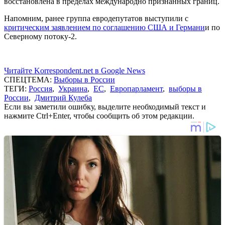
восстановлена в пределах международно признанных границ.
Напомним, ранее группа евродепутатов выступили с
критическим заявлением по соглашению США и Германи
и по
Северному потоку-2.
Читайте Korrespondent.net в Google News
СПЕЦТЕМА:
Выборы в России
ТЕГИ:
Россия
,
Украина
,
ЕС
,
Европарламент
,
выборы в
России
,
Дмитрий Кулеба
Если вы заметили ошибку, выделите необходимый текст и
нажмите Ctrl+Enter, чтобы сообщить об этом редакции.