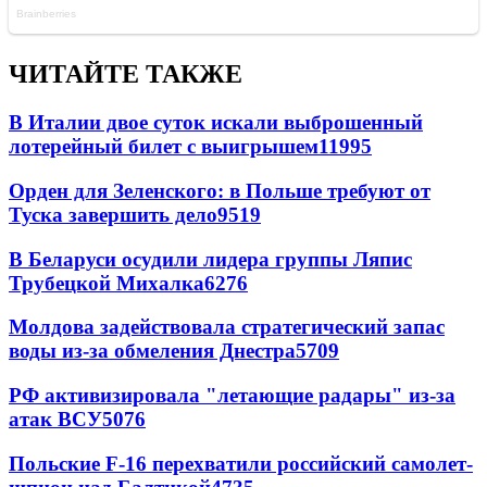
ЧИТАЙТЕ ТАКЖЕ
В Италии двое суток искали выброшенный
лотерейный билет с выигрышем
11995
Орден для Зеленского: в Польше требуют от
Туска завершить дело
9519
В Беларуси осудили лидера группы Ляпис
Трубецкой Михалка
6276
Молдова задействовала стратегический запас
воды из-за обмеления Днестра
5709
РФ активизировала "летающие радары" из-за
атак ВСУ
5076
Польские F-16 перехватили российский самолет-