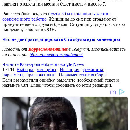
партия потеряла три места и будет иметь 4 вместо 7.
Ранее сообщалось, что
почти 30 млн женщин - жертвы
современного рабства
. Женщины до сих пор страдают от
принудительного труда и браков. Ситуация усугубилась из-за
пандемии, говорят в ООН.
Что не дает ратифицировать Стамбульскую конвенцию
Новости от
Корреспондент.net
в Telegram. Подписывайтесь
на наш канал
https://t.me/korrespondentnet
Читайте Korrespondent.net в Google News
ТЕГИ:
Выборы
,
женщины
,
Исландия
,
феминизм
,
парламент
,
права женщин
,
Парламентские выборы
Если вы заметили ошибку, выделите необходимый текст и
нажмите Ctrl+Enter, чтобы сообщить об этом редакции.