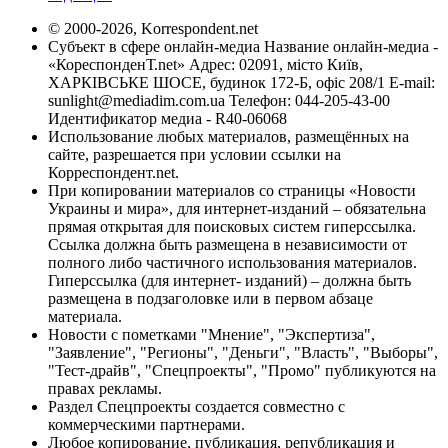
© 2000-2026, Korrespondent.net
Субъект в сфере онлайн-медиа Название онлайн-медиа -
«КореспонденТ.net» Адрес: 02091, місто Київ,
ХАРКІВСЬКЕ ШОСЕ, будинок 172-Б, офіс 208/1 E-mail:
sunlight@mediadim.com.ua
Телефон: 044-205-43-00
Идентификатор медиа - R40-06068
Использование любых материалов, размещённых на
сайте, разрешается при условии ссылки на
Корреспондент.net.
При копировании материалов со страницы «Новости
Украины и мира», для интернет-изданий – обязательна
прямая открытая для поисковых систем гиперссылка.
Ссылка должна быть размещена в независимости от
полного либо частичного использования материалов.
Гиперссылка (для интернет- изданий) – должна быть
размещена в подзаголовке или в первом абзаце
материала.
Новости с пометками "Мнение", "Экспертиза",
"Заявление", "Регионы", "Деньги", "Власть", "Выборы",
"Тест-драйв", "Спецпроекты", "Промо" публикуются на
правах рекламы.
Раздел Спецпроекты создается совместно с
коммерческими партнерами.
Любое копирование, публикация, републикация и