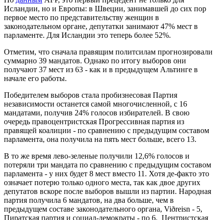
Исландии, но и Европы: в Швеции, занимавшей до сих пор
первое место по представительству женщин в
законодательном органе, депутатки занимают 47% мест в
парламенте. Для Исландии это теперь более 52%.
Отметим, что сначала правящим политсилам прогнозировали
суммарно 39 мандатов. Однако по итогу выборов они
получают 37 мест из 63 - как и в предыдущем Альтинге в
начале его работы.
Победителем выборов стала пробизнесовая Партия
независимости останется самой многочисленной, с 16
мандатами, получив 24% голосов избирателей. В свою
очередь правоцентристская Прогрессивная партия из
правящей коалиции - по сравнению с предыдущим составом
парламента, она получила на пять мест больше, всего 13.
В то же время лево-зеленые получили 12,6% голосов и
потеряли три мандата по сравнению с предыдущим составом
парламента - у них будет 8 мест вместо 11. Хотя де-факто это
означает потерю только одного места, так как двое других
депутатов вскоре после выборов вышли из партии. Народная
партия получила 6 мандатов, на два больше, чем в
предыдущем составе законодательного органа, Viðreisn - 5,
Пиратская партия и социал-демократы - по 6. Центристская