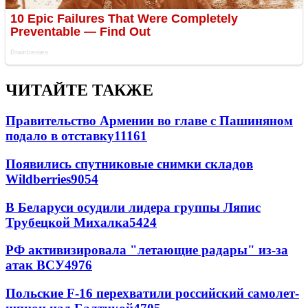
ЧИТАЙТЕ ТАКЖЕ
Правительство Армении во главе с Пашиняном
подало в отставку
11161
Появились спутниковые снимки складов
Wildberries
9054
В Беларуси осудили лидера группы Ляпис
Трубецкой Михалка
5424
РФ активизировала "летающие радары" из-за
атак ВСУ
4976
Польские F-16 перехватили российский самолет-