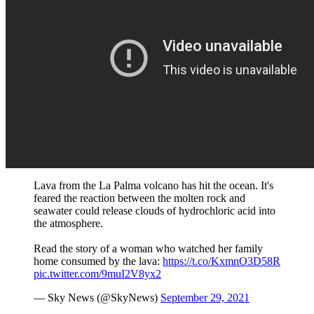
Lava from the La Palma volcano has hit the ocean. It's
feared the reaction between the molten rock and
seawater could release clouds of hydrochloric acid into
the atmosphere.
Read the story of a woman who watched her family
home consumed by the lava:
https://t.co/KxmnO3D58R
pic.twitter.com/9muI2V8yx2
— Sky News (@SkyNews)
September 29, 2021