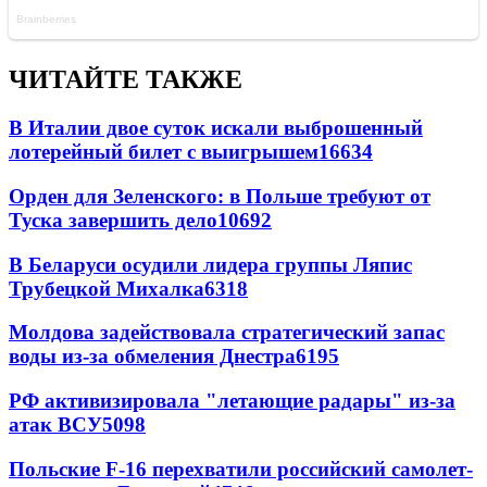
ЧИТАЙТЕ ТАКЖЕ
В Италии двое суток искали выброшенный
лотерейный билет с выигрышем
16634
Орден для Зеленского: в Польше требуют от
Туска завершить дело
10692
В Беларуси осудили лидера группы Ляпис
Трубецкой Михалка
6318
Молдова задействовала стратегический запас
воды из-за обмеления Днестра
6195
РФ активизировала "летающие радары" из-за
атак ВСУ
5098
Польские F-16 перехватили российский самолет-