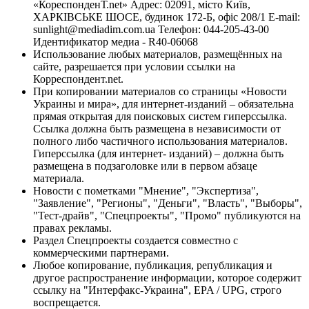
«КореспонденТ.net» Адрес: 02091, місто Київ,
ХАРКІВСЬКЕ ШОСЕ, будинок 172-Б, офіс 208/1 E-mail:
sunlight@mediadim.com.ua
Телефон: 044-205-43-00
Идентификатор медиа - R40-06068
Использование любых материалов, размещённых на
сайте, разрешается при условии ссылки на
Корреспондент.net.
При копировании материалов со страницы «Новости
Украины и мира», для интернет-изданий – обязательна
прямая открытая для поисковых систем гиперссылка.
Ссылка должна быть размещена в независимости от
полного либо частичного использования материалов.
Гиперссылка (для интернет- изданий) – должна быть
размещена в подзаголовке или в первом абзаце
материала.
Новости с пометками "Мнение", "Экспертиза",
"Заявление", "Регионы", "Деньги", "Власть", "Выборы",
"Тест-драйв", "Спецпроекты", "Промо" публикуются на
правах рекламы.
Раздел Спецпроекты создается совместно с
коммерческими партнерами.
Любое копирование, публикация, републикация и
другое распространение информации, которое содержит
ссылку на "Интерфакс-Украина", EPA / UPG, строго
воспрещается.