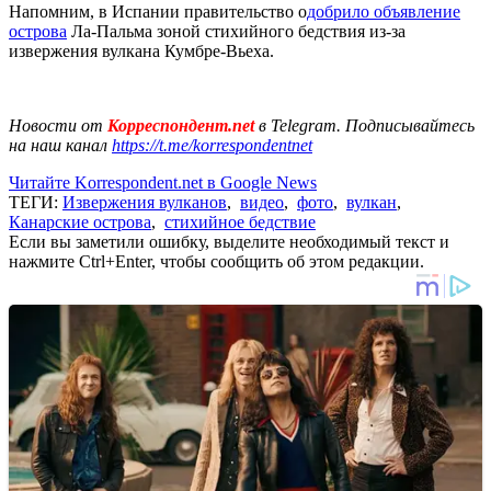
Напомним, в Испании правительство о
добрило объявление
острова
Ла-Пальма зоной стихийного бедствия из-за
извержения вулкана Кумбре-Вьеха.
Новости от
Корреспондент.net
в Telegram. Подписывайтесь
на наш канал
https://t.me/korrespondentnet
Читайте Korrespondent.net в Google News
ТЕГИ:
Извержения вулканов
,
видео
,
фото
,
вулкан
,
Канарские острова
,
стихийное бедствие
Если вы заметили ошибку, выделите необходимый текст и
нажмите Ctrl+Enter, чтобы сообщить об этом редакции.