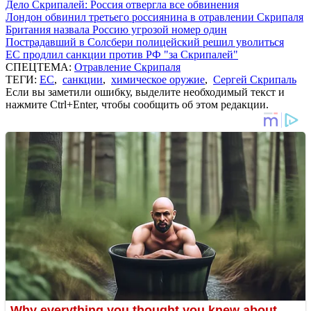
Дело Скрипалей: Россия отвергла все обвинения
Лондон обвинил третьего россиянина в отравлении Скрипаля
Британия назвала Россию угрозой номер один
Пострадавший в Солсбери полицейский решил уволиться
ЕС продлил санкции против РФ "за Скрипалей"
СПЕЦТЕМА:
Отравление Скрипаля
ТЕГИ:
ЕС
,
санкции
,
химическое оружие
,
Сергей Скрипаль
Если вы заметили ошибку, выделите необходимый текст и
нажмите Ctrl+Enter, чтобы сообщить об этом редакции.