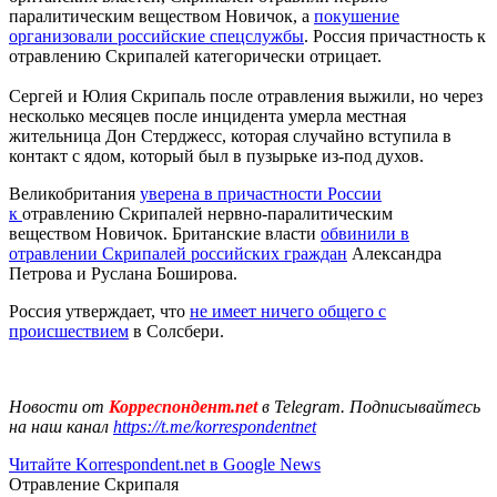
паралитическим веществом Новичок, а
покушение
организовали российские спецслужбы
. Россия причастность к
отравлению Скрипалей категорически отрицает.
Сергей и Юлия Скрипаль после отравления выжили, но через
несколько месяцев после инцидента умерла местная
жительница Дон Стерджесс, которая случайно вступила в
контакт с ядом, который был в пузырьке из-под духов.
Великобритания
уверена в причастности России
к
отравлению Скрипалей нервно-паралитическим
веществом Новичок. Британские власти
обвинили в
отравлении Скрипалей российских граждан
Александра
Петрова и Руслана Боширова.
Россия утверждает, что
не имеет ничего общего с
происшествием
в Солсбери.
Новости от
Корреспондент.net
в Telegram. Подписывайтесь
на наш канал
https://t.me/korrespondentnet
Читайте Korrespondent.net в Google News
Отравление Скрипаля