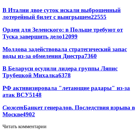
В Италии двое суток искали выброшенный
лотерейный билет с выигрышем
22555
Орден для Зеленского: в Польше требуют от
Туска завершить дело
12099
Молдова задействовала стратегический запас
воды из-за обмеления Днестра
7360
В Беларуси осудили лидера группы Ляпис
Трубецкой Михалка
6378
РФ активизировала "летающие радары" из-за
атак ВСУ
5148
Сюжет
Банкет генералов. Последствия взрыва в
Москве
4902
Читать комментарии