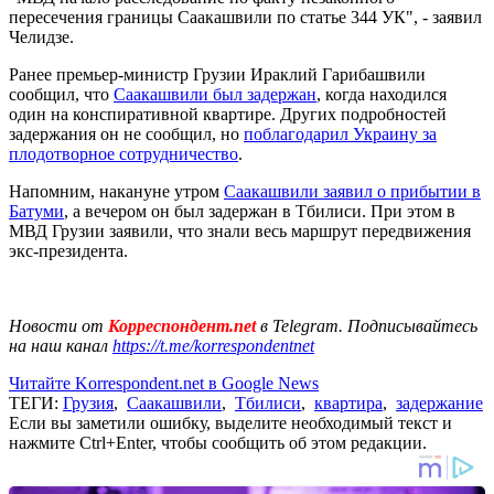
пересечения границы Саакашвили по статье 344 УК", - заявил
Челидзе.
Ранее премьер-министр Грузии Ираклий Гарибашвили
сообщил, что
Саакашвили был задержан
, когда находился
один на конспиративной квартире. Других подробностей
задержания он не сообщил, но
поблагодарил Украину за
плодотворное сотрудничество
.
Напомним, накануне утром
Саакашвили заявил о прибытии в
Батуми
, а вечером он был задержан в Тбилиси. При этом в
МВД Грузии заявили, что знали весь маршрут передвижения
экс-президента.
Новости от
Корреспондент.net
в Telegram. Подписывайтесь
на наш канал
https://t.me/korrespondentnet
Читайте Korrespondent.net в Google News
ТЕГИ:
Грузия
,
Саакашвили
,
Тбилиси
,
квартира
,
задержание
Если вы заметили ошибку, выделите необходимый текст и
нажмите Ctrl+Enter, чтобы сообщить об этом редакции.