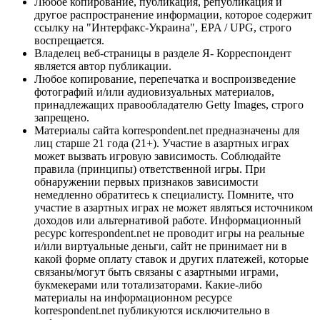
Любое копирование, публикация, републикация и
другое распространение информации, которое содержит
ссылку на "Интерфакс-Украина", EPA / UPG, строго
воспрещается.
Владелец веб-страницы в разделе Я- Корреспондент
является автор публикации.
Любое копирование, перепечатка и воспроизведение
фотографий и/или аудиовизуальных материалов,
принадлежащих правообладателю Getty Images, строго
запрещено.
Материалы сайта korrespondent.net предназначены для
лиц старше 21 года (21+). Участие в азартных играх
может вызвать игровую зависимость. Соблюдайте
правила (принципы) ответственной игры. При
обнаружении первых признаков зависимости
немедленно обратитесь к специалисту. Помните, что
участие в азартных играх не может являться источником
доходов или альтернативой работе. Информационный
ресурс korrespondent.net не проводит игры на реальные
и/или виртуальные деньги, сайт не принимает ни в
какой форме оплату ставок и других платежей, которые
связаны/могут быть связаны с азартными играми,
букмекерами или тотализаторами. Какие-либо
материалы на информационном ресурсе
korrespondent.net публикуются исключительно в