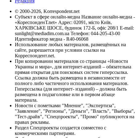
Редакция
© 2000-2026, Korrespondent.net
Субъект в сфере онлайн-медиа Название онлайн-медиа -
«КореспонденТ.net» Адрес: 02091, місто Київ,
ХАРКІВСЬКЕ ШОСЕ, будинок 172-Б, офіс 208/1 E-mail:
sunlight@mediadim.com.ua
Телефон: 044-205-43-00
Идентификатор медиа - R40-06068
Использование любых материалов, размещённых на
сайте, разрешается при условии ссылки на
Корреспондент.net.
При копировании материалов со страницы «Новости
Украины и мира», для интернет-изданий – обязательна
прямая открытая для поисковых систем гиперссылка.
Ссылка должна быть размещена в независимости от
полного либо частичного использования материалов.
Гиперссылка (для интернет- изданий) – должна быть
размещена в подзаголовке или в первом абзаце
материала.
Новости с пометками "Мнение", "Экспертиза",
"Заявление", "Регионы", "Деньги", "Власть", "Выборы",
"Тест-драйв", "Спецпроекты", "Промо" публикуются на
правах рекламы.
Раздел Спецпроекты создается совместно с
коммерческими партнерами.