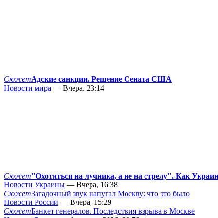
Сюжет
Адские санкции. Решение Сената США
Новости мира
— Вчера, 23:14
Сюжет
"Охотиться на лучника, а не на стрелу". Как Украи
Новости Украины
— Вчера, 16:38
Сюжет
Загадочный звук напугал Москву: что это было
Новости России
— Вчера, 15:29
Сюжет
Банкет генералов. Последствия взрыва в Москве