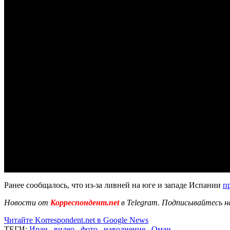
Ранее сообщалось, что из-за ливней на юге и западе Испании
п
Новости от
Корреспондент.net
в Telegram. Подписывайтесь н
Читайте Korrespondent.net в Google News
ТЕГИ:
Иран
,
видео
,
фото
,
наводнение
,
Оман