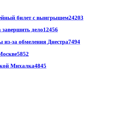
рейный билет с выигрышем
24203
а завершить дело
12456
ы из-за обмеления Днестра
7494
Москве
5852
цкой Михалка
4845