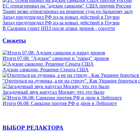
ЕС отреагировал на "адские санкции" США против России
Трамп резко отреагировал на решение суда по бальному залу
Запад предупредил РФ из-за новых действий в Грузии
Запад предупредил РФ из-за новых действий в Грузии
В Сызрани горит НПЗ после атаки дронов - соцсети
Сюжеты
Итоги 07.08: "Адские" санкции и "парад" дронов
Адские санкции. Решение Сената США
"Охотиться на лучника, а не на стрелу". Как Украине бороться 
Загадочный звук напугал Москву: что это было
Итоги 06.08: Санкции против РФ и дрон в Лейпциге
ВЫБОР РЕДАКТОРА