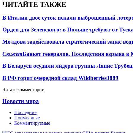
ЧИТАЙТЕ ТАКЖЕ
В Италии двое суток искали выброшенный лоте
Орден для Зеленского: в Польше требуют от Туск
Молдова задействовала стратегический запас вод
Сюжет
Банкет генералов. Последствия взрыва в 
В Беларуси осудили лидера группы Ляпис Трубе
В РФ горит очередной склад Wildberries
3889
Читать комментарии
Новости мира
Последние
Популярные
Комментируемые