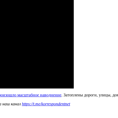
роизошло масштабное наводнение
. Затоплены дороги, улицы, д
а наш канал
https://t.me/korrespondentnet