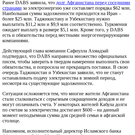
Ранее DABS заявила, что
долг Афганистана перед соседними
странами
за электроэнергию уже составляет порядка $62 млн.
Наибольшая сумма задолженности приходится на Иран –
более $25 млн. Таджикистану и Узбекистану нужно
выплатить $11,2 млн и $9,9 млн соответственно. Туркмения
ожидает выплату в размере $5,1 млн. Кроме того, у DABS
есть и обязательства перед местными энергогенерирующими
компаниями.
Действующий глава компании Сафиулла Ахмадзай
подтвердил, что DABS направила множество официальных
писем, чтобы заверить в твердом намерении выполнить свои
обязательства, и попросила не прекращать поставки. В свою
очередь Таджикистан и Узбекистан заявили, что не станут
останавливать подачу электричества в зимний период,
несмотря на существующие задолженности.
Ситуация осложняется тем, что многие жители Афганистана
стали сталкиваться с серьезным сокращением доходов и не
могут оплачивать счета. У некоторых жителей Кабула долги
по счетам за электричества достигают $600 – на данный
момент неподъемная сумма для средней семьи в афганской
столице.
Напомним, исполнительный директор Исламского банка