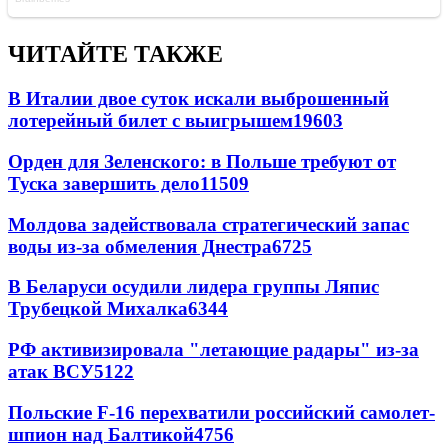
ЧИТАЙТЕ ТАКЖЕ
В Италии двое суток искали выброшенный
лотерейный билет с выигрышем
19603
Орден для Зеленского: в Польше требуют от
Туска завершить дело
11509
Молдова задействовала стратегический запас
воды из-за обмеления Днестра
6725
В Беларуси осудили лидера группы Ляпис
Трубецкой Михалка
6344
РФ активизировала "летающие радары" из-за
атак ВСУ
5122
Польские F-16 перехватили российский самолет-
шпион над Балтикой
4756