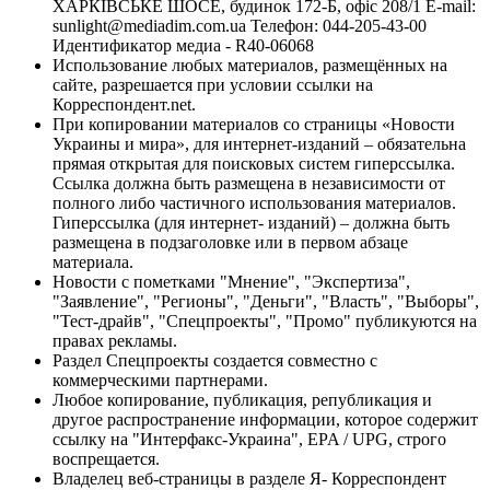
ХАРКІВСЬКЕ ШОСЕ, будинок 172-Б, офіс 208/1 E-mail:
sunlight@mediadim.com.ua
Телефон: 044-205-43-00
Идентификатор медиа - R40-06068
Использование любых материалов, размещённых на
сайте, разрешается при условии ссылки на
Корреспондент.net.
При копировании материалов со страницы «Новости
Украины и мира», для интернет-изданий – обязательна
прямая открытая для поисковых систем гиперссылка.
Ссылка должна быть размещена в независимости от
полного либо частичного использования материалов.
Гиперссылка (для интернет- изданий) – должна быть
размещена в подзаголовке или в первом абзаце
материала.
Новости с пометками "Мнение", "Экспертиза",
"Заявление", "Регионы", "Деньги", "Власть", "Выборы",
"Тест-драйв", "Спецпроекты", "Промо" публикуются на
правах рекламы.
Раздел Спецпроекты создается совместно с
коммерческими партнерами.
Любое копирование, публикация, републикация и
другое распространение информации, которое содержит
ссылку на "Интерфакс-Украина", EPA / UPG, строго
воспрещается.
Владелец веб-страницы в разделе Я- Корреспондент