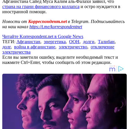
Афганистана Сайед Муса Калим аль-Фалахи заявил, что
страна на грани финансового коллапса
и остро нуждается в
иностранной помощи.
Новости от
Корреспондент.net
в Telegram. Подписывайтесь
на наш канал
https://t.me/korrespondentnet
Читайте Korrespondent.net в Google News
ТЕГИ:
Афганистан
,
энергетика
,
ООН
,
долги
,
Талибан
,
долг
,
война в афганистане
,
электричество
,
отключение
электричества
Если вы заметили ошибку, выделите необходимый текст и
нажмите Ctrl+Enter, чтобы сообщить об этом редакции.