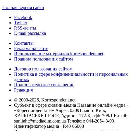
Полная версия сайта
Facebook
Twitter
RSS-ленты
E-mail рассылка
Контакты
Реклама на сайте
Использование материалов korrespondent.net
Правила пользования сайтом
Договор пользования сайтом
Политика в сфере конфиденциальности и персональных
данных
Пользовательское соглашение
Редакция
© 2000-2026, Korrespondent.net
Субъект в сфере онлайн-медиа Название онлайн-медиа -
«КореспонденТ.net» Адрес: 02091, місто Київ,
ХАРКІВСЬКЕ ШОСЕ, будинок 172-Б, офіс 208/1 E-mail:
sunlight@mediadim.com.ua
Телефон: 044-205-43-00
Идентификатор медиа - R40-06068