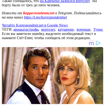
Также сообщалось, что
на Камчатке разбился вертолет
. На
борту были от трех до пяти человек.
Новости от
Корреспондент.net
в Telegram. Подписывайтесь
на наш канал
https://t.me/korrespondentnet
Читайте Korrespondent.net в Google News
ТЕГИ:
авиакатастрофа
,
вертолет
,
крушение
,
военные
,
Тунис
Если вы заметили ошибку, выделите необходимый текст и
нажмите Ctrl+Enter, чтобы сообщить об этом редакции.