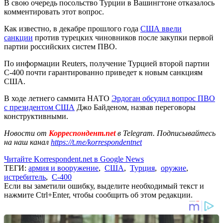
В свою очередь посольство Турции в Вашингтоне отказалось
комментировать этот вопрос.
Как известно, в декабре прошлого года
США ввели
санкции
против турецких чиновников после закупки первой
партии российских систем ПВО.
По информации Reuters, получение Турцией второй партии
C-400 почти гарантированно приведет к новым санкциям
США.
В ходе летнего саммита НАТО
Эрдоган обсудил вопрос ПВО
с президентом США
Джо Байденом, назвав переговоры
конструктивными.
Новости от
Корреспондент.net
в Telegram. Подписывайтесь
на наш канал
https://t.me/korrespondentnet
Читайте Korrespondent.net в Google News
ТЕГИ:
армия и вооружение
,
США
,
Турция
,
оружие
,
истребитель
,
С-400
Если вы заметили ошибку, выделите необходимый текст и
нажмите Ctrl+Enter, чтобы сообщить об этом редакции.