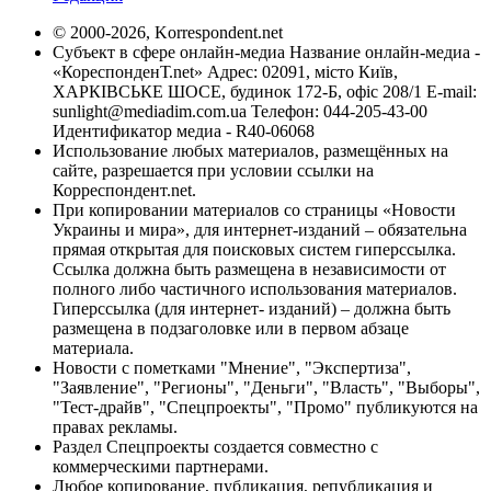
© 2000-2026, Korrespondent.net
Субъект в сфере онлайн-медиа Название онлайн-медиа -
«КореспонденТ.net» Адрес: 02091, місто Київ,
ХАРКІВСЬКЕ ШОСЕ, будинок 172-Б, офіс 208/1 E-mail:
sunlight@mediadim.com.ua
Телефон: 044-205-43-00
Идентификатор медиа - R40-06068
Использование любых материалов, размещённых на
сайте, разрешается при условии ссылки на
Корреспондент.net.
При копировании материалов со страницы «Новости
Украины и мира», для интернет-изданий – обязательна
прямая открытая для поисковых систем гиперссылка.
Ссылка должна быть размещена в независимости от
полного либо частичного использования материалов.
Гиперссылка (для интернет- изданий) – должна быть
размещена в подзаголовке или в первом абзаце
материала.
Новости с пометками "Мнение", "Экспертиза",
"Заявление", "Регионы", "Деньги", "Власть", "Выборы",
"Тест-драйв", "Спецпроекты", "Промо" публикуются на
правах рекламы.
Раздел Спецпроекты создается совместно с
коммерческими партнерами.
Любое копирование, публикация, републикация и