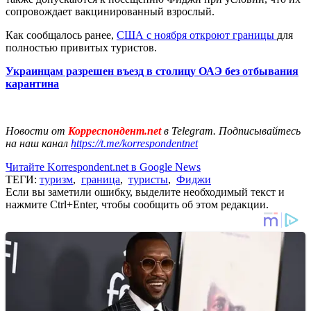
сопровождает вакцинированный взрослый.
Как сообщалось ранее,
США с ноября откроют границы
для
полностью привитых туристов.
Украинцам разрешен въезд в столицу ОАЭ без отбывания
карантина
Новости от
Корреспондент.net
в Telegram. Подписывайтесь
на наш канал
https://t.me/korrespondentnet
Читайте Korrespondent.net в Google News
ТЕГИ:
туризм
,
граница
,
туристы
,
Фиджи
Если вы заметили ошибку, выделите необходимый текст и
нажмите Ctrl+Enter, чтобы сообщить об этом редакции.