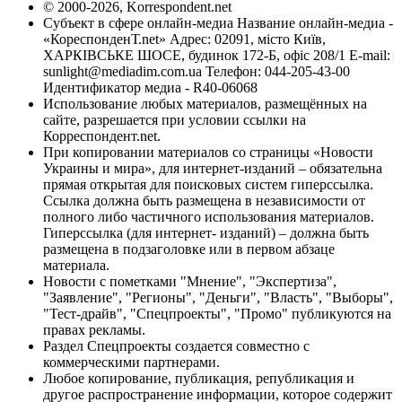
© 2000-2026, Korrespondent.net
Субъект в сфере онлайн-медиа Название онлайн-медиа -
«КореспонденТ.net» Адрес: 02091, місто Київ,
ХАРКІВСЬКЕ ШОСЕ, будинок 172-Б, офіс 208/1 E-mail:
sunlight@mediadim.com.ua
Телефон: 044-205-43-00
Идентификатор медиа - R40-06068
Использование любых материалов, размещённых на
сайте, разрешается при условии ссылки на
Корреспондент.net.
При копировании материалов со страницы «Новости
Украины и мира», для интернет-изданий – обязательна
прямая открытая для поисковых систем гиперссылка.
Ссылка должна быть размещена в независимости от
полного либо частичного использования материалов.
Гиперссылка (для интернет- изданий) – должна быть
размещена в подзаголовке или в первом абзаце
материала.
Новости с пометками "Мнение", "Экспертиза",
"Заявление", "Регионы", "Деньги", "Власть", "Выборы",
"Тест-драйв", "Спецпроекты", "Промо" публикуются на
правах рекламы.
Раздел Спецпроекты создается совместно с
коммерческими партнерами.
Любое копирование, публикация, републикация и
другое распространение информации, которое содержит