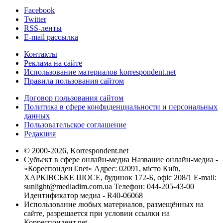
Facebook
Twitter
RSS-ленты
E-mail рассылка
Контакты
Реклама на сайте
Использование материалов korrespondent.net
Правила пользования сайтом
Договор пользования сайтом
Политика в сфере конфиденциальности и персональных
данных
Пользовательское соглашение
Редакция
© 2000-2026, Korrespondent.net
Субъект в сфере онлайн-медиа Название онлайн-медиа -
«КореспонденТ.net» Адрес: 02091, місто Київ,
ХАРКІВСЬКЕ ШОСЕ, будинок 172-Б, офіс 208/1 E-mail:
sunlight@mediadim.com.ua
Телефон: 044-205-43-00
Идентификатор медиа - R40-06068
Использование любых материалов, размещённых на
сайте, разрешается при условии ссылки на
Корреспондент.net.