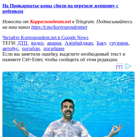
На Прикарпатье копы сбили на переходе женщину с
ребенком
Новости от
Корреспондент.net
в Telegram. Подписывайтесь
на наш канал
https://t.me/korrespondentnet
Читайте Korrespondent.net в Google News
ТЕГИ:
ДТП
,
видео
,
авария
,
Азербайджан
,
Баку
,
грузовик
,
автобус
,
погибли
,
погибшие
Если вы заметили ошибку, выделите необходимый текст и
нажмите Ctrl+Enter, чтобы сообщить об этом редакции.