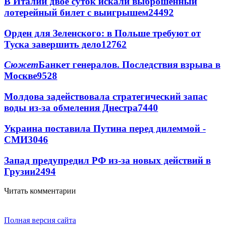
В Италии двое суток искали выброшенный
лотерейный билет с выигрышем
24492
Орден для Зеленского: в Польше требуют от
Туска завершить дело
12762
Сюжет
Банкет генералов. Последствия взрыва в
Москве
9528
Молдова задействовала стратегический запас
воды из-за обмеления Днестра
7440
Украина поставила Путина перед дилеммой -
СМИ
3046
Запад предупредил РФ из-за новых действий в
Грузии
2494
Читать комментарии
Полная версия сайта