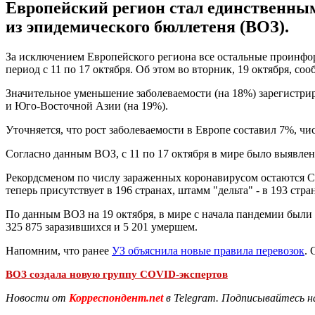
Европейский регион стал единственным
из эпидемического бюллетеня (ВОЗ).
За исключением Европейского региона все остальные проинфо
период с 11 по 17 октября. Об этом во вторник, 19 октября, со
Значительное уменьшение заболеваемости (на 18%) зарегистри
и Юго-Восточной Азии (на 19%).
Уточняется, что рост заболеваемости в Европе составил 7%, ч
Согласно данным ВОЗ, с 11 по 17 октября в мире было выявлено
Рекордсменом по числу зараженных коронавирусом остаются США
теперь присутствует в 196 странах, штамм "дельта" - в 193 стран
По данным ВОЗ на 19 октября, в мире с начала пандемии были 
325 875 заразившихся и 5 201 умершем.
Напомним, что ранее
УЗ объяснила новые правила перевозок
.
ВОЗ создала новую группу COVID-экспертов
Новости от
Корреспондент.net
в Telegram. Подписывайтесь н