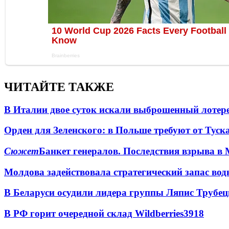
ЧИТАЙТЕ ТАКЖЕ
В Италии двое суток искали выброшенный лоте
Орден для Зеленского: в Польше требуют от Туск
Сюжет
Банкет генералов. Последствия взрыва в 
Молдова задействовала стратегический запас вод
В Беларуси осудили лидера группы Ляпис Трубе
В РФ горит очередной склад Wildberries
3918