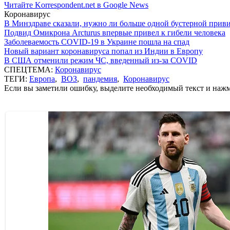
Читайте Korrespondent.net в Google News
Коронавирус
В Минздраве сказали, нужно ли больше одной бустерной прив
Подвид Омикрона Arcturus впервые привел к гибели человека
Заболеваемость COVID-19 в Украине пошла на спад
Новый вариант коронавируса попал из Индии в Европу
В США отменили режим ЧС, введенный из-за COVID
СПЕЦТЕМА:
Коронавирус
ТЕГИ:
Европа
,
ВОЗ
,
пандемия
,
Коронавирус
Если вы заметили ошибку, выделите необходимый текст и нажми