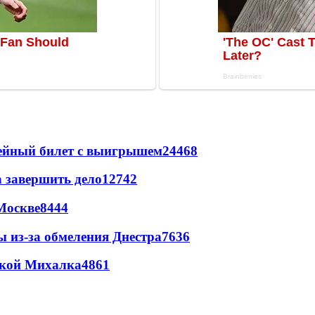
рейный билет с выигрышем
24468
а завершить дело
12742
Москве
8444
ы из-за обмеления Днестра
7636
цкой Михалка
4861