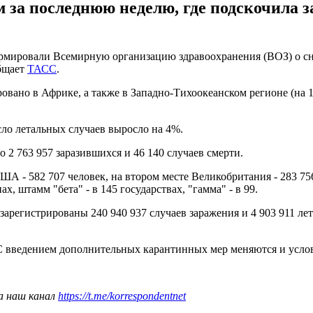
 за последнюю неделю, где подскочила з
рмировали Всемирную организацию здравоохранения (ВОЗ) о сн
общает
ТАСС
.
ровано в Африке, а также в Западно-Тихоокеанском регионе (на
исло летальных случаев выросло на 4%.
 2 763 957 заразившихся и 46 140 случаев смерти.
 - 582 707 человек, на втором месте Великобритания - 283 756 
ах, штамм "бета" - в 145 государствах, "гамма" - в 99.
зарегистрированы 240 940 937 случаев заражения и 4 903 911 ле
 С введением дополнительных карантинных мер меняются и усло
а наш канал
https://t.me/korrespondentnet