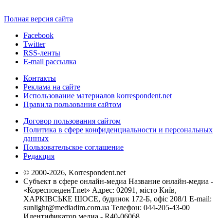
Полная версия сайта
Facebook
Twitter
RSS-ленты
E-mail рассылка
Контакты
Реклама на сайте
Использование материалов korrespondent.net
Правила пользования сайтом
Договор пользования сайтом
Политика в сфере конфиденциальности и персональных
данных
Пользовательское соглашение
Редакция
© 2000-2026, Korrespondent.net
Субъект в сфере онлайн-медиа Название онлайн-медиа -
«КореспонденТ.net» Адрес: 02091, місто Київ,
ХАРКІВСЬКЕ ШОСЕ, будинок 172-Б, офіс 208/1 E-mail:
sunlight@mediadim.com.ua
Телефон: 044-205-43-00
Идентификатор медиа - R40-06068