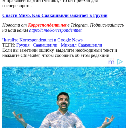
В правящей партии считают, что он приехал для
госпереворота.
Спасти Михо. Как Саакашвили зажигает в Грузии
Новости от
Корреспондент.net
в Telegram. Подписывайтесь
на наш канал
https://t.me/korrespondentnet
Читайте Korrespondent.net в Google News
ТЕГИ:
Грузия
,
Саакашвили
,
Михаил Саакашвили
Если вы заметили ошибку, выделите необходимый текст и
нажмите Ctrl+Enter, чтобы сообщить об этом редакции.