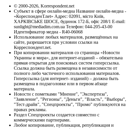
© 2000-2026, Korrespondent.net
Субъект в сфере онлайн-медиа Название онлайн-медиа -
«КореспонденТ.net» Адрес: 02091, місто Київ,
ХАРКІВСЬКЕ ШОСЕ, будинок 172-Б, офіс 208/1 E-mail:
sunlight@mediadim.com.ua
Телефон: 044-205-43-00
Идентификатор медиа - R40-06068
Использование любых материалов, размещённых на
сайте, разрешается при условии ссылки на
Корреспондент.net.
При копировании материалов со страницы «Новости
Украины и мира», для интернет-изданий – обязательна
прямая открытая для поисковых систем гиперссылка.
Ссылка должна быть размещена в независимости от
полного либо частичного использования материалов.
Гиперссылка (для интернет- изданий) – должна быть
размещена в подзаголовке или в первом абзаце
материала.
Новости с пометками "Мнение", "Экспертиза",
"Заявление", "Регионы", "Деньги", "Власть", "Выборы",
"Тест-драйв", "Спецпроекты", "Промо" публикуются на
правах рекламы.
Раздел Спецпроекты создается совместно с
коммерческими партнерами.
Любое копирование, публикация, републикация и