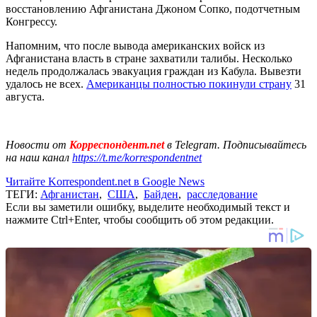
восстановлению Афганистана Джоном Сопко, подотчетным
Конгрессу.
Напомним, что после вывода американских войск из
Афганистана власть в стране захватили талибы. Несколько
недель продолжалась эвакуация граждан из Кабула. Вывезти
удалось не всех.
Американцы полностью покинули страну
31
августа.
Новости от
Корреспондент.net
в Telegram. Подписывайтесь
на наш канал
https://t.me/korrespondentnet
Читайте Korrespondent.net в Google News
ТЕГИ:
Афганистан
,
США
,
Байден
,
расследование
Если вы заметили ошибку, выделите необходимый текст и
нажмите Ctrl+Enter, чтобы сообщить об этом редакции.