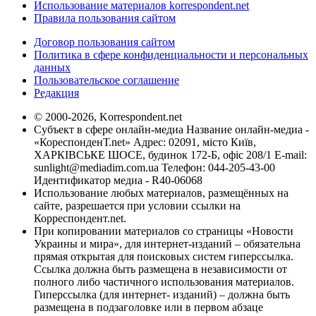
Использование материалов korrespondent.net
Правила пользования сайтом
Договор пользования сайтом
Политика в сфере конфиденциальности и персональных
данных
Пользовательское соглашение
Редакция
© 2000-2026, Korrespondent.net
Субъект в сфере онлайн-медиа Название онлайн-медиа -
«КореспонденТ.net» Адрес: 02091, місто Київ,
ХАРКІВСЬКЕ ШОСЕ, будинок 172-Б, офіс 208/1 E-mail:
sunlight@mediadim.com.ua
Телефон: 044-205-43-00
Идентификатор медиа - R40-06068
Использование любых материалов, размещённых на
сайте, разрешается при условии ссылки на
Корреспондент.net.
При копировании материалов со страницы «Новости
Украины и мира», для интернет-изданий – обязательна
прямая открытая для поисковых систем гиперссылка.
Ссылка должна быть размещена в независимости от
полного либо частичного использования материалов.
Гиперссылка (для интернет- изданий) – должна быть
размещена в подзаголовке или в первом абзаце