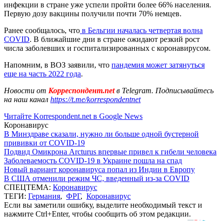
инфекции в стране уже успели пройти более 66% населения.
Первую дозу вакцины получили почти 70% немцев.
Ранее сообщалось, что
в Бельгии началась четвертая волна
COVID
. В ближайшие дни в стране ожидают резкий рост
числа заболевших и госпитализированных с коронавирусом.
Напомним, в ВОЗ заявили, что
пандемия может затянуться
еще на часть 2022 года
.
Новости от
Корреспондент.net
в Telegram. Подписывайтесь
на наш канал
https://t.me/korrespondentnet
Читайте Korrespondent.net в Google News
Коронавирус
В Минздраве сказали, нужно ли больше одной бустерной
прививки от COVID-19
Подвид Омикрона Arcturus впервые привел к гибели человека
Заболеваемость COVID-19 в Украине пошла на спад
Новый вариант коронавируса попал из Индии в Европу
В США отменили режим ЧС, введенный из-за COVID
СПЕЦТЕМА:
Коронавирус
ТЕГИ:
Германия
,
ФРГ
,
Коронавирус
Если вы заметили ошибку, выделите необходимый текст и
нажмите Ctrl+Enter, чтобы сообщить об этом редакции.